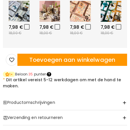
7,98 €
7,98 €
7,98 €
7,98 €
18,00 €
18,00 €
18,00 €
18,00 €
Toevoegen aan winkelwagen
Beloon
35
punten
1
×
*
Dit artikel vereist
5-12 werkdagen om met de hand te
maken.
Productomschrijvingen
Item#
:
DRHB1946
Verzending en retourneren
Basis Informatie
Ander materiaal
:
Flanel
·
Geen verzendkosten