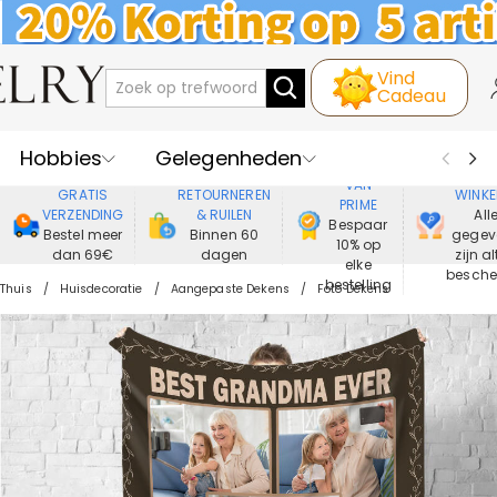
Vind
Cadeau
Hobbies
Gelegenheden
GENIET
VEIL
VAN
GRATIS
RETOURNEREN
WINKE
PRIME
Recipienten
Best Verkochte
VERZENDING
& RUILEN
All
Bespaar
Bestel meer
Binnen 60
gegev
10% op
dan 69€
dagen
zijn al
Nieuwe
Juwelen
elke
besch
bestelling
Thuis
Huisdecoratie
Aangepaste Dekens
Foto Dekens
Wonen&Leven
Kleding