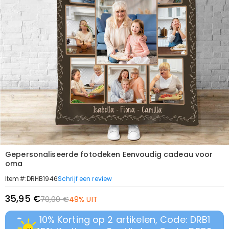
Gepersonaliseerde fotodeken Eenvoudig cadeau voor
oma
Schrijf een review
Item#
:
DRHB1946
35,95 €
70,00 €
49% UIT
10% Korting op 2 artikelen, Code: DRB1