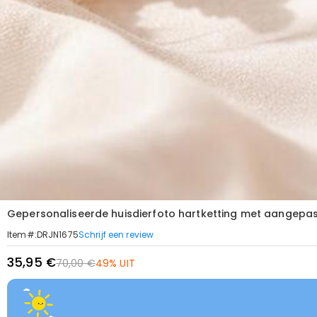
Gepersonaliseerde huisdierfoto hartketting met aangepas
Schrijf een review
Item#
:
DRJN1675
35,95 €
70,00 €
49% UIT