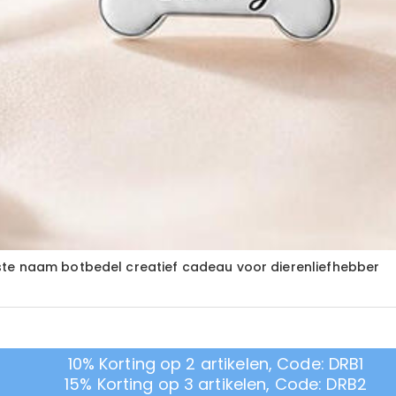
te naam botbedel creatief cadeau voor dierenliefhebber
10% Korting op 2 artikelen, Code: DRB1
15% Korting op 3 artikelen, Code: DRB2