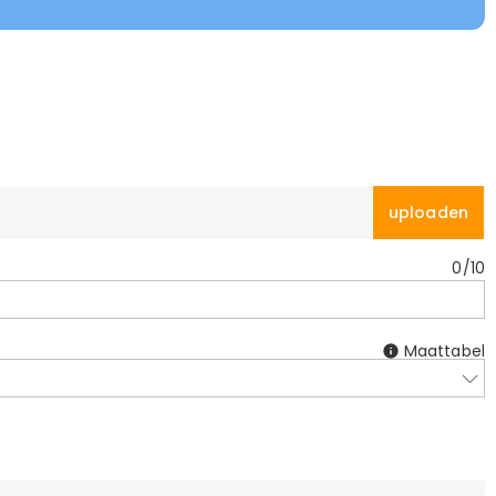
uploaden
0
/
10
Maattabel