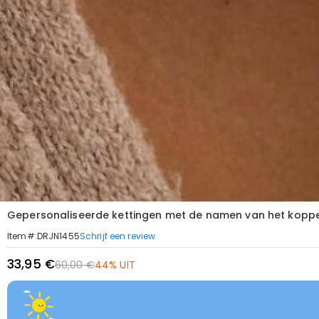
Gepersonaliseerde kettingen met de namen van het koppe
Schrijf een review
Item#
:
DRJN1455
33,95 €
60,00 €
44% UIT