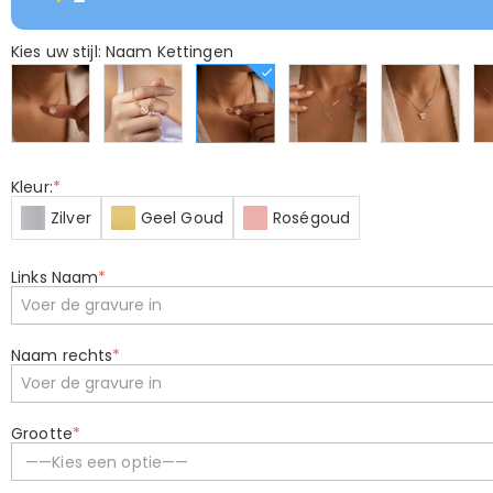
Kies uw stijl: Naam Kettingen
Kleur:
*
Zilver
Geel Goud
Roségoud
Links Naam
*
Naam rechts
*
Grootte
*
——Kies een optie——