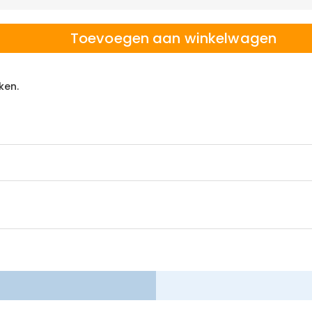
Toevoegen aan winkelwagen
ken.
 winkelen, daarom bieden wij een eenvoudig 60-dagen retour- en