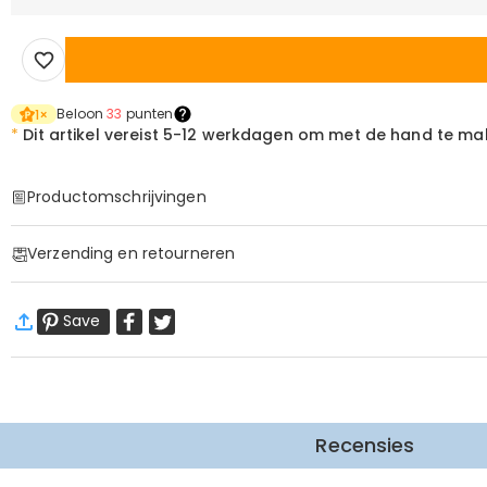
Beloon
33
punten
1
×
*
Dit artikel vereist
5-12 werkdagen om met de hand te ma
Productomschrijvingen
Item#
:
DRJN1455
Verzending en retourneren
Halsketting Informatie
Type ketting
:
Kruisketting
·
60 dagen retourneren
Materiaal
:
Koper
Save
Wij willen dat u zich comfortabel en zeker voelt tijdens het
Meer Informatie
Recensies