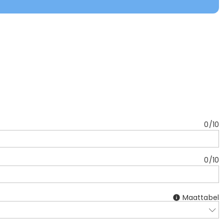
0
/
10
0
/
10
Maattabel