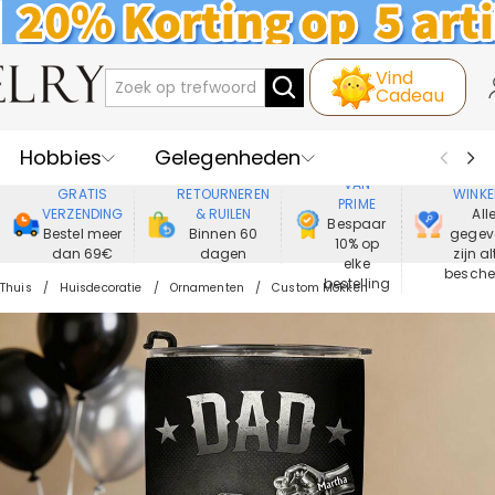
Vind
Cadeau
Hobbies
Gelegenheden
GENIET
VEIL
VAN
GRATIS
RETOURNEREN
WINKE
PRIME
Recipienten
Best Verkochte
VERZENDING
& RUILEN
All
Bespaar
Bestel meer
Binnen 60
gegev
10% op
dan 69€
dagen
zijn al
Nieuwe
Juwelen
elke
besch
bestelling
Thuis
Huisdecoratie
Ornamenten
Custom Mokken
Wonen&Leven
Kleding