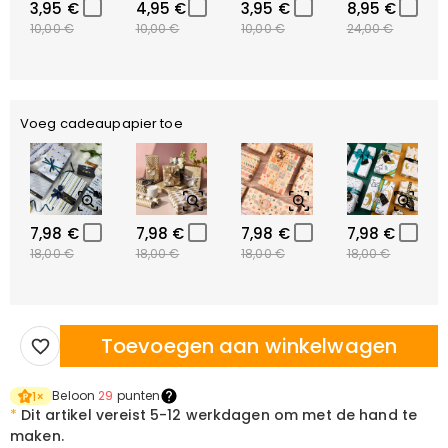
3,95 €
4,95 €
3,95 €
8,95 €
10,00 €
10,00 €
10,00 €
24,00 €
Voeg cadeaupapier toe
7,98 €
7,98 €
7,98 €
7,98 €
18,00 €
18,00 €
18,00 €
18,00 €
Toevoegen aan winkelwagen
Beloon
29
punten
1
×
*
Dit artikel vereist
5-12 werkdagen om met de hand te
maken.