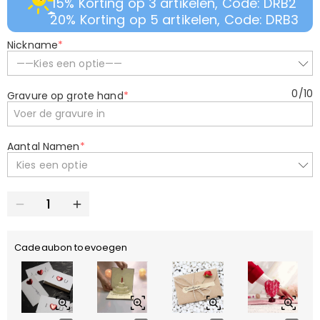
15% Korting op 3 artikelen, Code: DRB2
20% Korting op 5 artikelen, Code: DRB3
Nickname
*
——Kies een optie——
0
/
10
Gravure op grote hand
*
Aantal Namen
*
Kies een optie
Cadeaubon toevoegen