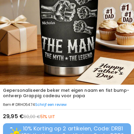
Gepersonaliseerde beker met eigen naam en fist bump-
ontwerp Grappig cadeau voor papa
Schrijf een review
Item#
:
DRHO5474
29,95 €
60,00 €
51% UIT
10% Korting op 2 artikelen, Code: DRB1