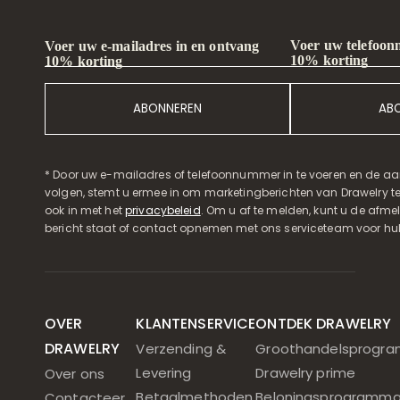
Voer uw telefoon
Voer uw e-mailadres in en ontvang
10% korting
10% korting
ABONNEREN
AB
* Door uw e-mailadres of telefoonnummer in te voeren en de aa
volgen, stemt u ermee in om marketingberichten van Drawelry t
ook in met het
privacybeleid
. Om u af te melden, kunt u de afmeld
bericht staat of contact opnemen met ons serviceteam voor hul
OVER
KLANTENSERVICE
ONTDEK DRAWELRY
DRAWELRY
Verzending &
Groothandelsprogr
Levering
Drawelry prime
Over ons
Betaalmethoden
Beloningsprogramm
Contacteer