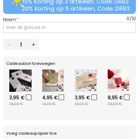
15% Korting op 3 artikelen, Code: DRB2
20% Korting op 5 artikelen, Code: DRB3
0
/
10
Naam
*
Cadeaubon toevoegen
3,95 €
4,95 €
3,95 €
8,95 €
10,00 €
10,00 €
10,00 €
24,00 €
Voeg cadeaupapier toe