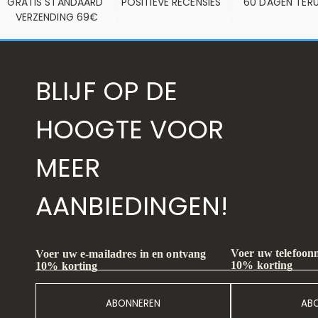
GRATIS STANDAARD 
POSITIEVE RECENSIES
60 DAGEN TER
VERZENDING 69€
BLIJF OP DE
HOOGTE VOOR
MEER
AANBIEDINGEN!
Voer uw telefoon
Voer uw e-mailadres in en ontvang
10% korting
10% korting
ABONNEREN
AB