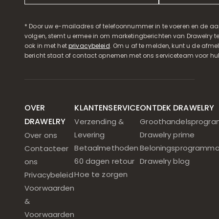
* Door uw e-mailadres of telefoonnummer in te voeren en de aa
volgen, stemt u ermee in om marketingberichten van Drawelry t
ook in met het
privacybeleid
. Om u af te melden, kunt u de afmeld
bericht staat of contact opnemen met ons serviceteam voor hul
OVER
KLANTENSERVICE
ONTDEK DRAWELRY
DRAWELRY
Verzending &
Groothandelsprogr
Levering
Drawelry prime
Over ons
Betaalmethoden
Beloningsprogramm
Contacteer
60 dagen retour
Drawelry blog
ons
Hoe te zorgen
Privacybeleid
Voorwaarden
&
Voorwaarden