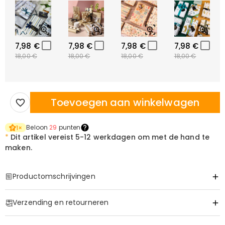
7,98 €
7,98 €
7,98 €
7,98 €
18,00 €
18,00 €
18,00 €
18,00 €
Toevoegen aan winkelwagen
Beloon
29
punten
1
×
*
Dit artikel vereist
5-12 werkdagen om met de hand te
maken.
Productomschrijvingen
Item#
:
DRHO5459
Verzending en retourneren
·
Geen verzendkosten