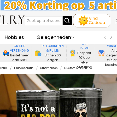
Vind
Cadeau
Hobbies
Gelegenheden
GENIET
VEIL
VAN
GRATIS
RETOURNEREN
WINKE
PRIME
Recipienten
Best Verkochte
VERZENDING
& RUILEN
All
Bespaar
Bestel meer
Binnen 60
gegev
10% op
dan 69€
dagen
zijn al
Nieuwe
Juwelen
elke
besch
bestelling
Thuis
Huisdecoratie
Ornamenten
Custom Mokken
Wonen&Leven
Kleding