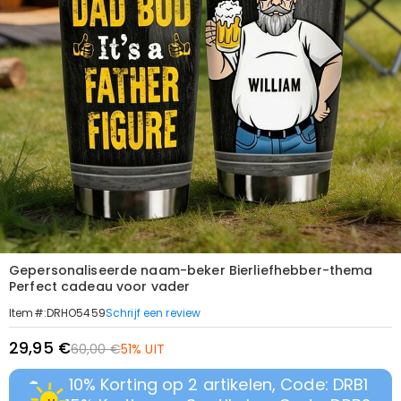
Gepersonaliseerde naam-beker Bierliefhebber-thema
Perfect cadeau voor vader
Schrijf een review
Item#
:
DRHO5459
29,95 €
60,00 €
51% UIT
10% Korting op 2 artikelen, Code: DRB1