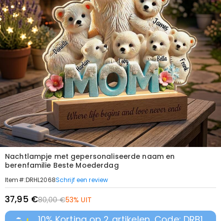
Nachtlampje met gepersonaliseerde naam en
berenfamilie Beste Moederdag
Schrijf een review
Item#
:
DRHL2068
37,95 €
80,00 €
53% UIT
10% Korting op 2 artikelen, Code: DRB1