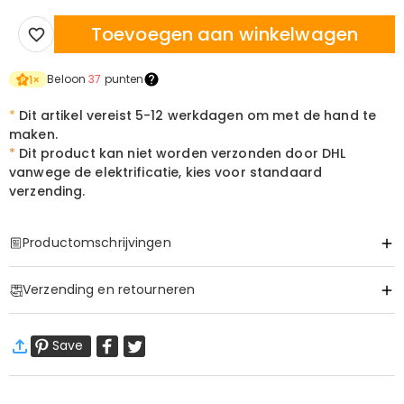
Toevoegen aan winkelwagen
Beloon
37
punten
1
×
*
Dit artikel vereist 5-12 werkdagen om met de hand te
maken.
*
Dit product kan niet worden verzonden door DHL
vanwege de elektrificatie, kies voor standaard
verzending.
Productomschrijvingen
Item#
:
DRHL2068
Verzending en retourneren
Basis Informatie
Hoogte (cm)
:
21 cm
·
60 dagen retourneren
Materiaal
:
Acryl, Hout
Save
Wij willen dat u zich comfortabel en zeker voelt tijdens het
Voeding
:
Usb gevoed
winkelen, daarom bieden wij een eenvoudig 60-dagen
retour- en omruilbeleid.