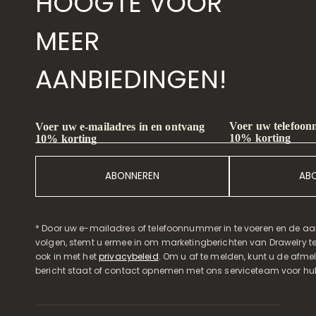
HOOGTE VOOR
MEER
AANBIEDINGEN!
Voer uw telefoon
Voer uw e-mailadres in en ontvang
10% korting
10% korting
ABONNEREN
AB
* Door uw e-mailadres of telefoonnummer in te voeren en de aa
volgen, stemt u ermee in om marketingberichten van Drawelry t
ook in met het
privacybeleid
. Om u af te melden, kunt u de afmeld
bericht staat of contact opnemen met ons serviceteam voor hul