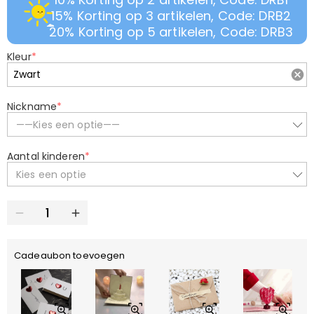
15% Korting op 3 artikelen, Code: DRB2
20% Korting op 5 artikelen, Code: DRB3
Kleur
*
Nickname
*
——Kies een optie——
Aantal kinderen
*
Kies een optie
Cadeaubon toevoegen