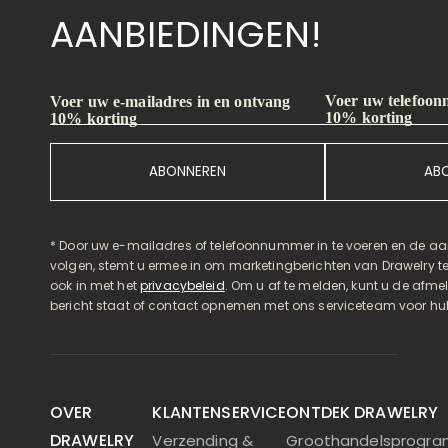
AANBIEDINGEN!
Voer uw telefoon
Voer uw e-mailadres in en ontvang
10% korting
10% korting
ABONNEREN
AB
* Door uw e-mailadres of telefoonnummer in te voeren en de aa
volgen, stemt u ermee in om marketingberichten van Drawelry t
ook in met het
privacybeleid
. Om u af te melden, kunt u de afmeld
bericht staat of contact opnemen met ons serviceteam voor hul
OVER
KLANTENSERVICE
ONTDEK DRAWELRY
DRAWELRY
Verzending &
Groothandelsprogr