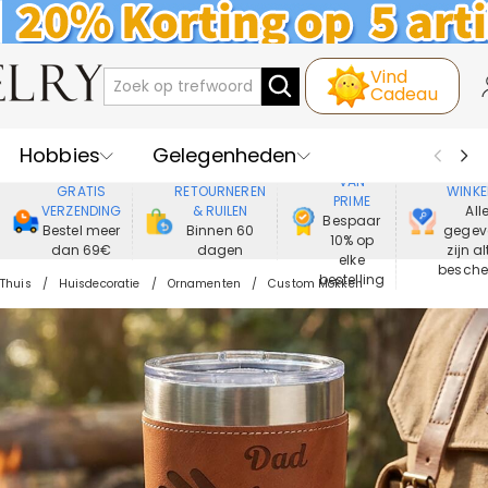
Vind
Cadeau
Hobbies
Gelegenheden
GENIET
VEIL
VAN
GRATIS
RETOURNEREN
WINKE
PRIME
Recipienten
Best Verkochte
VERZENDING
& RUILEN
All
Bespaar
Bestel meer
Binnen 60
gegev
10% op
dan 69€
dagen
zijn al
Nieuwe
Juwelen
elke
besch
bestelling
Thuis
Huisdecoratie
Ornamenten
Custom Mokken
Wonen&Leven
Kleding