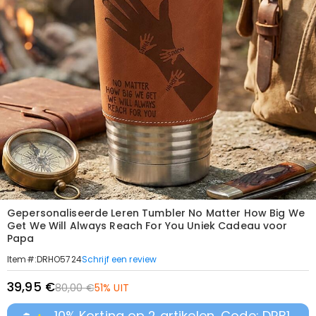
Gepersonaliseerde Leren Tumbler No Matter How Big We
Get We Will Always Reach For You Uniek Cadeau voor
Papa
Schrijf een review
Item#
:
DRHO5724
39,95 €
80,00 €
51% UIT
10% Korting op 2 artikelen, Code: DRB1