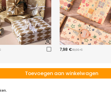
7,98 €
€
18,00 €
Toevoegen aan winkelwagen
ken.