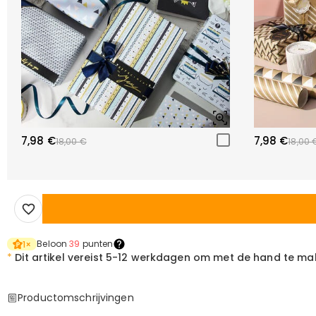
7,98 €
7,98 €
18,00 €
18,00 
Beloon
39
punten
1
×
*
Dit artikel vereist
5-12 werkdagen om met de hand te ma
Productomschrijvingen