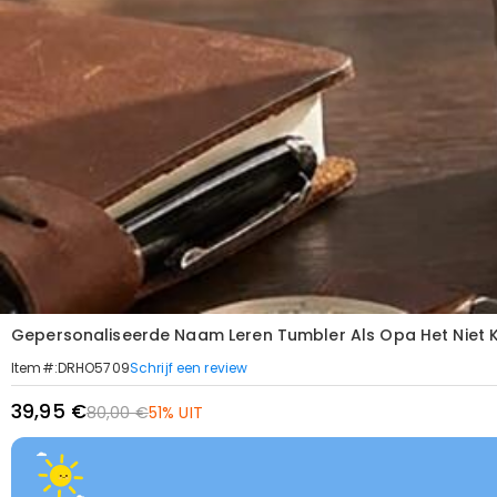
Gepersonaliseerde Naam Leren Tumbler Als Opa Het Niet 
Schrijf een review
Item#
:
DRHO5709
39,95 €
80,00 €
51% UIT