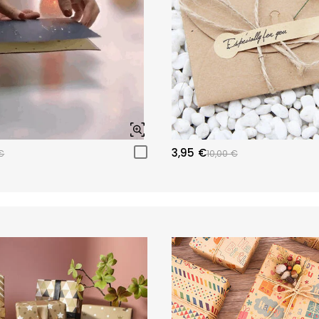
3,95 €
€
10,00 €