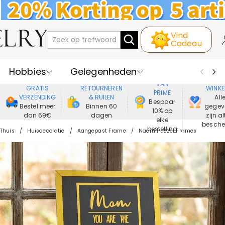
Vind
Cadeau
Hobbies
Gelegenheden
GENIET
VEIL
VAN
GRATIS
RETOURNEREN
WINKE
PRIME
Recipienten
Best Verkochte
VERZENDING
& RUILEN
All
Bespaar
Bestel meer
Binnen 60
gegev
10% op
dan 69€
dagen
zijn al
Nieuwe
Juwelen
elke
besch
bestelling
Thuis
Huisdecoratie
Aangepast Frame
Naam Puzzel Frames
Wonen&Leven
Kleding