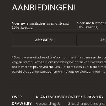
AANBIEDINGEN!
Voer uw telefoon
Voer uw e-mailadres in en ontvang
10% korting
10% korting
ABONNEREN
AB
* Door uw e-mailadres of telefoonnummer in te voeren en de aa
volgen, stemt u ermee in om marketingberichten van Drawelry t
ook in met het
privacybeleid
. Om u af te melden, kunt u de afmeld
bericht staat of contact opnemen met ons serviceteam voor hul
OVER
KLANTENSERVICE
ONTDEK DRAWELRY
DRAWELRY
Verzending &
Groothandelsprogr