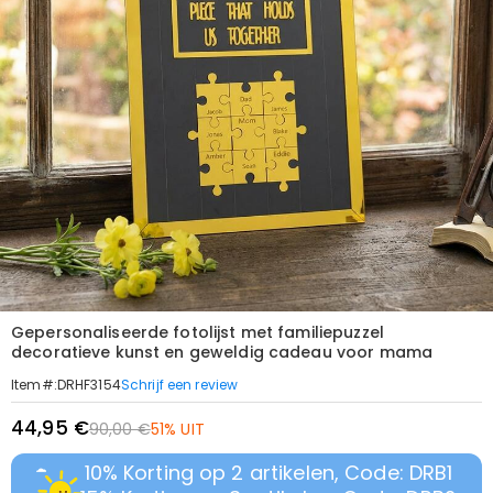
Gepersonaliseerde fotolijst met familiepuzzel
decoratieve kunst en geweldig cadeau voor mama
Schrijf een review
Item#
:
DRHF3154
44,95 €
90,00 €
51% UIT
10% Korting op 2 artikelen, Code: DRB1