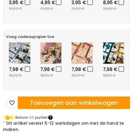
3,95 €
4,95 €
3,95 €
8,95 €
10,00 €
10,00 €
10,00 €
24,00 €
Voeg cadeaupapier toe
7,98 €
7,98 €
7,98 €
7,98 €
18,00 €
18,00 €
18,00 €
18,00 €
Toevoegen aan winkelwagen
Beloon
44
punten
1
×
*
Dit artikel vereist
5-12 werkdagen om met de hand te
maken.