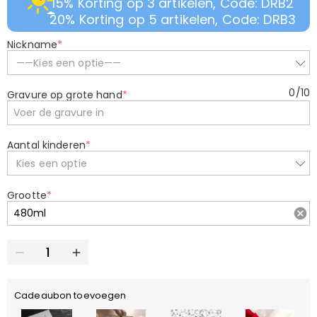
15% Korting op 3 artikelen, Code: DRB2
20% Korting op 5 artikelen, Code: DRB3
Nickname
*
——Kies een optie——
0
/
10
Gravure op grote hand
*
Aantal kinderen
*
Kies een optie
Grootte
*
Cadeaubon toevoegen