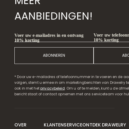
MEER
AANBIEDINGEN!
Voer uw telefoon
Voer uw e-mailadres in en ontvang
10% korting
10% korting
ABONNEREN
AB
* Door uw e-mailadres of telefoonnummer in te voeren en de aa
volgen, stemt u ermee in om marketingberichten van Drawelry t
ook in met het
privacybeleid
. Om u af te melden, kunt u de afmeld
bericht staat of contact opnemen met ons serviceteam voor hul
OVER
KLANTENSERVICE
ONTDEK DRAWELRY