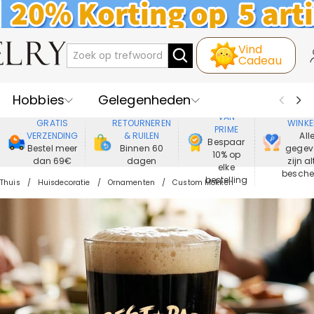
Vind
Cadeau
Hobbies
Gelegenheden
GENIET
VEIL
VAN
GRATIS
RETOURNEREN
WINKE
PRIME
Recipienten
Best Verkochte
VERZENDING
& RUILEN
All
Bespaar
Bestel meer
Binnen 60
gegev
10% op
dan 69€
dagen
zijn al
Nieuwe
Juwelen
elke
besch
bestelling
Thuis
Huisdecoratie
Ornamenten
Custom Mokken
Wonen&Leven
Kleding