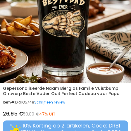
Gepersonaliseerde Naam Bierglas Familie Vuistbump
Ontwerp Beste Vader Ooit Perfect Cadeau voor Papa
Schrijf een review
Item#
:
DRHO5748
26,95 €
50,00 €
47% UIT
10% Korting op 2 artikelen, Code: DRB1