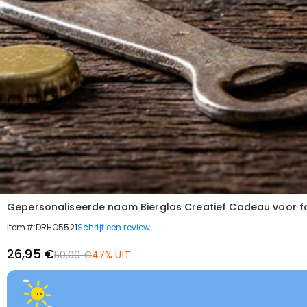
Gepersonaliseerde naam Bierglas Creatief Cadeau voor fa
Schrijf een review
Item#
:
DRHO5521
26,95 €
50,00 €
47% UIT