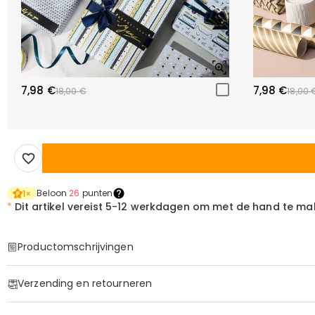
7,98 €
7,98 €
18,00 €
18,00 
Beloon
26
punten
1
×
*
Dit artikel vereist
5-12 werkdagen om met de hand te ma
Productomschrijvingen
Item#
:
DRHO5521
Verzending en retourneren
·
60 dagen retourneren