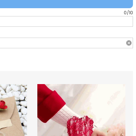
0
/
10