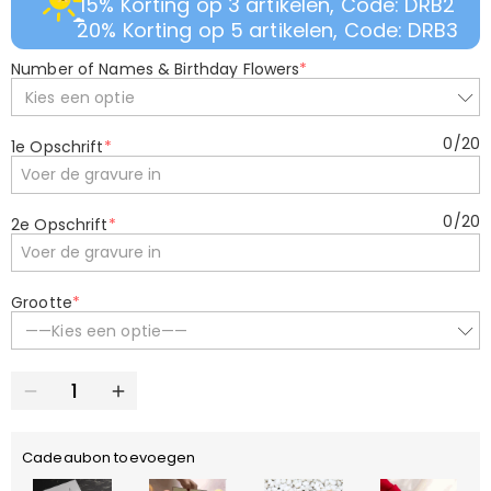
15% Korting op 3 artikelen, Code: DRB2
20% Korting op 5 artikelen, Code: DRB3
Number of Names & Birthday Flowers
*
Kies een optie
0
/
20
1e Opschrift
*
0
/
20
2e Opschrift
*
Grootte
*
——Kies een optie——
Cadeaubon toevoegen