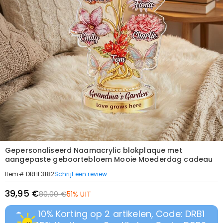
Gepersonaliseerd Naamacrylic blokplaque met
aangepaste geboortebloem Mooie Moederdag cadeau
Schrijf een review
Item#
:
DRHF3182
39,95 €
80,00 €
51% UIT
10% Korting op 2 artikelen, Code: DRB1