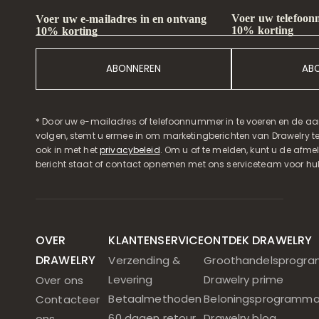
Voer uw telefoon
Voer uw e-mailadres in en ontvang
10% korting
10% korting
ABONNEREN
AB
* Door uw e-mailadres of telefoonnummer in te voeren en de aa
volgen, stemt u ermee in om marketingberichten van Drawelry t
ook in met het
privacybeleid
. Om u af te melden, kunt u de afmeld
bericht staat of contact opnemen met ons serviceteam voor hul
OVER
KLANTENSERVICE
ONTDEK DRAWELRY
DRAWELRY
Verzending &
Groothandelsprogr
Levering
Drawelry prime
Over ons
Betaalmethoden
Beloningsprogramm
Contacteer
60 dagen retour
Drawelry blog
ons