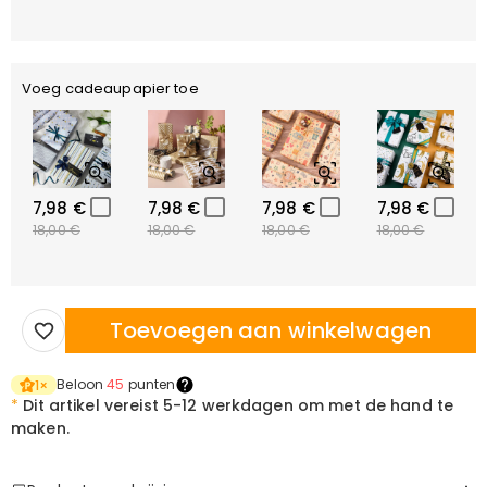
Voeg cadeaupapier toe
7,98 €
7,98 €
7,98 €
7,98 €
18,00 €
18,00 €
18,00 €
18,00 €
Toevoegen aan winkelwagen
Beloon
45
punten
1
×
*
Dit artikel vereist
5-12 werkdagen om met de hand te
maken.