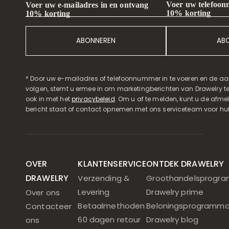
Voer uw telefoon
Voer uw e-mailadres in en ontvang
10% korting
10% korting
ABONNEREN
AB
* Door uw e-mailadres of telefoonnummer in te voeren en de aa
volgen, stemt u ermee in om marketingberichten van Drawelry t
ook in met het
privacybeleid
. Om u af te melden, kunt u de afmeld
bericht staat of contact opnemen met ons serviceteam voor hul
OVER
KLANTENSERVICE
ONTDEK DRAWELRY
DRAWELRY
Verzending &
Groothandelsprogr
Levering
Drawelry prime
Over ons
Betaalmethoden
Beloningsprogramm
Contacteer
60 dagen retour
Drawelry blog
ons