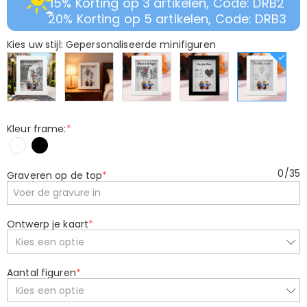
15% Korting op 3 artikelen, Code: DRB2
20% Korting op 5 artikelen, Code: DRB3
Kies uw stijl: Gepersonaliseerde minifiguren
Kleur frame:
*
0
/
35
Graveren op de top
*
Ontwerp je kaart
*
Kies een optie
Aantal figuren
*
Kies een optie