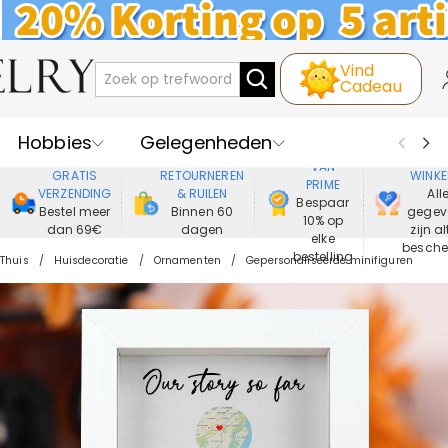
Vind
Cadeau
Hobbies
Gelegenheden
GENIET
VEIL
VAN
GRATIS
RETOURNEREN
WINKE
PRIME
Recipienten
Best Verkochte
VERZENDING
& RUILEN
All
Bespaar
Bestel meer
Binnen 60
gegev
10% op
dan 69€
dagen
zijn al
Nieuwe
Juwelen
elke
besch
bestelling
Thuis
Huisdecoratie
Ornamenten
Gepersonaliseerde minifiguren
Wonen&Leven
Kleding