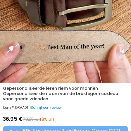
Gepersonaliseerde leren riem voor mannen
Gepersonaliseerde naam van de bruidegom cadeau
voor goede vrienden
Schrijf een review
Item#
:
DRAA0111
36,95 €
70,25 €
48% UIT
10% Korting op 2 artikelen, Code: DRB1