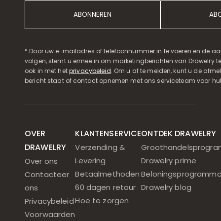
ABONNEREN
AB
* Door uw e-mailadres of telefoonnummer in te voeren en de aa
volgen, stemt u ermee in om marketingberichten van Drawelry t
ook in met het
privacybeleid
. Om u af te melden, kunt u de afmeld
bericht staat of contact opnemen met ons serviceteam voor hul
OVER
KLANTENSERVICE
ONTDEK DRAWELRY
DRAWELRY
Verzending &
Groothandelsprogr
Levering
Drawelry prime
Over ons
Betaalmethoden
Beloningsprogramm
Contacteer
60 dagen retour
Drawelry blog
ons
Hoe te zorgen
Privacybeleid
Voorwaarden