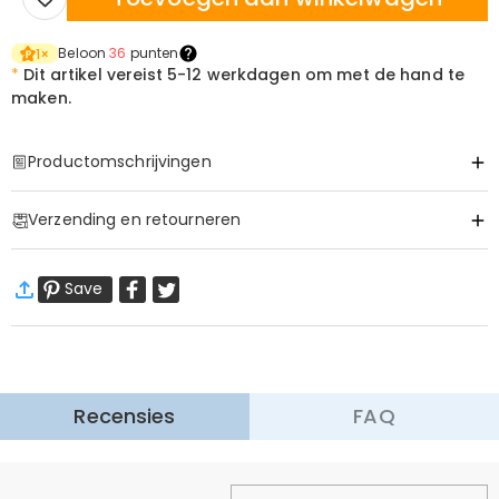
Beloon
36
punten
1
×
*
Dit artikel vereist
5-12 werkdagen om met de hand te
maken.
Productomschrijvingen
Item#
:
DRAA0111
Verzending en retourneren
·
60 dagen retourneren
Save
Wij willen dat u zich comfortabel en zeker voelt tijdens het
winkelen, daarom bieden wij een eenvoudig 60-dagen
retour- en omruilbeleid.
Meer Informatie
Recensies
FAQ