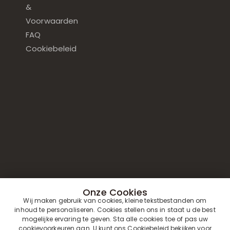
&
Voorwaarden
FAQ
Cookiebeleid
Onze Cookies
Wij maken gebruik van cookies, kleine tekstbestanden om
inhoud te personaliseren. Cookies stellen ons in staat u de best
mogelijke ervaring te geven. Sta alle cookies toe of pas uw
cookievoorkeuren aan. U kunt ons
Cookiebeleid
bekijken voor