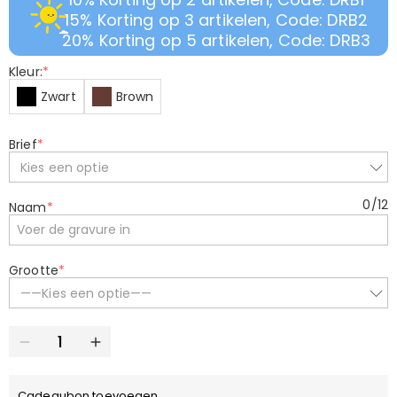
15% Korting op 3 artikelen, Code: DRB2
20% Korting op 5 artikelen, Code: DRB3
Kleur:
*
Zwart
Brown
Brief
*
Kies een optie
0
/
12
Naam
*
Grootte
*
——Kies een optie——
Cadeaubon toevoegen