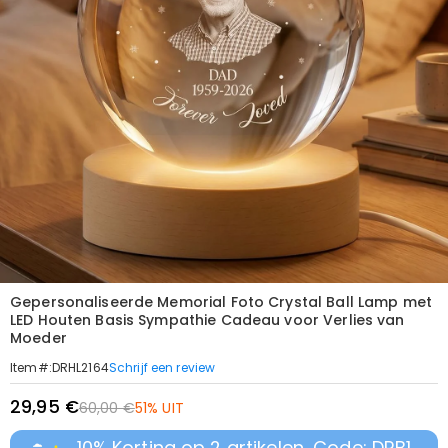
Gepersonaliseerde Memorial Foto Crystal Ball Lamp met
LED Houten Basis Sympathie Cadeau voor Verlies van
Moeder
Schrijf een review
Item#
:
DRHL2164
29,95 €
60,00 €
51% UIT
10% Korting op 2 artikelen, Code: DRB1