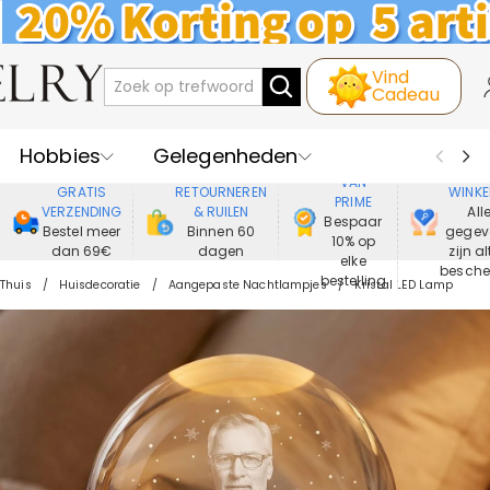
Vind
Cadeau
Hobbies
Gelegenheden
GENIET
VEIL
VAN
GRATIS
RETOURNEREN
WINKE
PRIME
Recipienten
Best Verkochte
VERZENDING
& RUILEN
All
Bespaar
Bestel meer
Binnen 60
gegev
10% op
dan 69€
dagen
zijn al
Nieuwe
Juwelen
elke
besch
bestelling
Thuis
Huisdecoratie
Aangepaste Nachtlampjes
Kristal LED Lamp
Wonen&Leven
Kleding