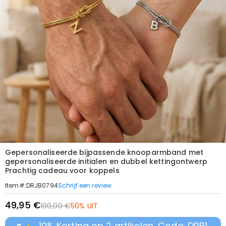
Gepersonaliseerde bijpassende knooparmband met
gepersonaliseerde initialen en dubbel kettingontwerp
Prachtig cadeau voor koppels
Schrijf een review
Item#
:
DRJB0794
49,95 €
100,00 €
50% UIT
10% Korting op 2 artikelen, Code: DRB1