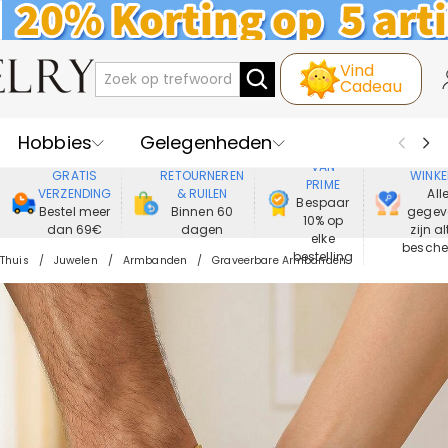
Vind
Cadeau
Hobbies
Gelegenheden
GENIET
VEIL
VAN
GRATIS
RETOURNEREN
WINKE
PRIME
Recipienten
Best Verkochte
VERZENDING
& RUILEN
All
Bespaar
Bestel meer
Binnen 60
gegev
10% op
dan 69€
dagen
zijn al
Nieuwe
Juwelen
elke
besch
bestelling
Thuis
Juwelen
Armbanden
Graveerbare Armbanden
Wonen&Leven
Kleding