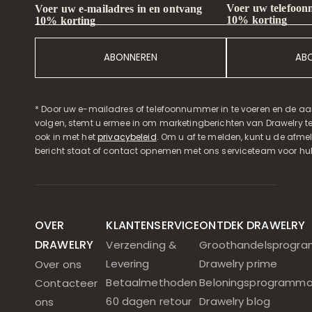
Voer uw telefoon
Voer uw e-mailadres in en ontvang
10% korting
10% korting
ABONNEREN
AB
* Door uw e-mailadres of telefoonnummer in te voeren en de aa
volgen, stemt u ermee in om marketingberichten van Drawelry t
ook in met het
privacybeleid
. Om u af te melden, kunt u de afmeld
bericht staat of contact opnemen met ons serviceteam voor hul
OVER
KLANTENSERVICE
ONTDEK DRAWELRY
DRAWELRY
Verzending &
Groothandelsprogr
Levering
Drawelry prime
Over ons
Betaalmethoden
Beloningsprogramm
Contacteer
60 dagen retour
Drawelry blog
ons