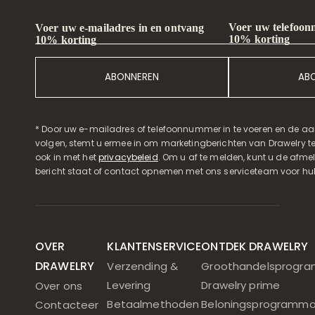
Voer uw telefoon
Voer uw e-mailadres in en ontvang
10% korting
10% korting
ABONNEREN
AB
* Door uw e-mailadres of telefoonnummer in te voeren en de aa
volgen, stemt u ermee in om marketingberichten van Drawelry t
ook in met het
privacybeleid
. Om u af te melden, kunt u de afmeld
bericht staat of contact opnemen met ons serviceteam voor hul
OVER
KLANTENSERVICE
ONTDEK DRAWELRY
DRAWELRY
Verzending &
Groothandelsprogr
Levering
Drawelry prime
Over ons
Betaalmethoden
Beloningsprogramm
Contacteer