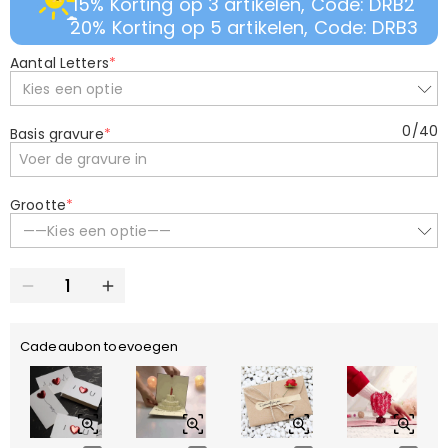
15% Korting op 3 artikelen, Code: DRB2
20% Korting op 5 artikelen, Code: DRB3
Aantal Letters
*
Kies een optie
0
/
40
Basis gravure
*
Grootte
*
——Kies een optie——
Cadeaubon toevoegen