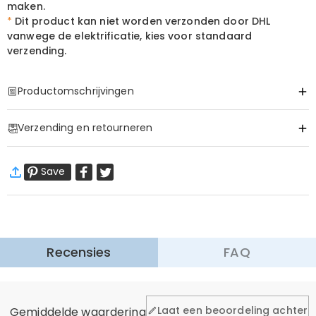
maken.
*
Dit product kan niet worden verzonden door DHL
vanwege de elektrificatie, kies voor standaard
verzending.
Productomschrijvingen
Item#
:
DRHL2090
Verzending en retourneren
·
60 dagen retourneren
Save
Wij willen dat u zich comfortabel en zeker voelt tijdens het
winkelen, daarom bieden wij een eenvoudig 60-dagen
retour- en omruilbeleid.
Meer Informatie
Recensies
FAQ
Algemeen
Laat een beoordeling achter
Gemiddelde waardering