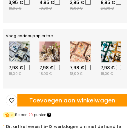
3,95 €
4,95 €
3,95 €
8,95 €
10,00 €
10,00 €
10,00 €
24,00 €
Voeg cadeaupapier toe
7,98 €
7,98 €
7,98 €
7,98 €
18,00 €
18,00 €
18,00 €
18,00 €
Toevoegen aan winkelwagen
Beloon
29
punten
1
×
*
Dit artikel vereist 5-12 werkdagen om met de hand te