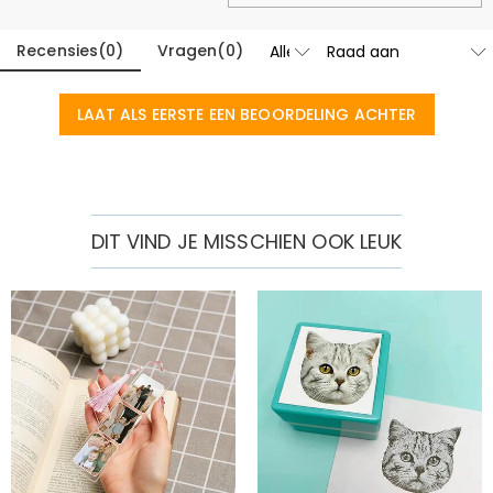
voor haar ligt. Elke keer dat ze de omslag opent om dromen, plannen
of herinneringen op te schrijven, wordt ze herinnerd aan de
Recensies
(
0
)
Vragen
(
0
)
aanmoediging en liefde achter het cadeau. Het is een aandenken
dat stilletjes viert waar ze is geweest en waar ze naartoe gaat.
Ze tilt het deksel van de geschenkdoos op en laat haar vingers over
LAAT ALS EERSTE EEN BEOORDELING ACHTER
haar naam gegraveerd op de dagboekomslag glijden. Met een
zachte glimlach opent ze de bijpassende pen en schrijft haar
allereerste notitie, terwijl ze zich al de doelen en herinneringen
voorstelt die de pagina's zullen vullen.
DIT VIND JE MISSCHIEN OOK LEUK
Het Beste Voor
Afgestudeerden:
een gepersonaliseerd aandenken om een nieuw
hoofdstuk na school of universiteit te vieren.
Beste Vrienden:
een betekenisvol cadeau vol aanmoediging voor
toekomstige dromen en doelen.
Collega's:
een doordacht afscheids- of promotiecadeau voor een
nieuwe carrièrereis.
Dochters:
een sentimenteel dagboekcadeau met hun naam en
inspirerende persoonlijke tekst.