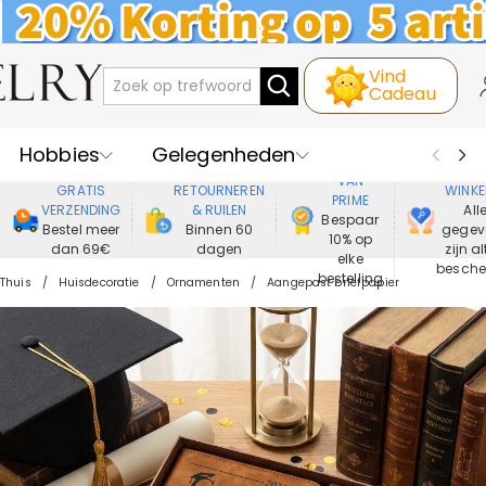
Vind
Cadeau
Hobbies
Gelegenheden
GENIET
VEIL
VAN
GRATIS
RETOURNEREN
WINKE
PRIME
Recipienten
Best Verkochte
VERZENDING
& RUILEN
All
Bespaar
Bestel meer
Binnen 60
gegev
10% op
dan 69€
dagen
zijn al
Nieuwe
Juwelen
elke
besch
bestelling
Thuis
Huisdecoratie
Ornamenten
Aangepast briefpapier
Wonen&Leven
Kleding