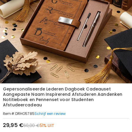
Gepersonaliseerde Lederen Dagboek Cadeauset
Aangepaste Naam Inspirerend Afstuderen Aandenken
Notitieboek en Pennenset voor Studenten
Afstudeercadeau
Schrijf een review
Item#
:
DRHO5785
29,95 €
60,00 €
51% UIT