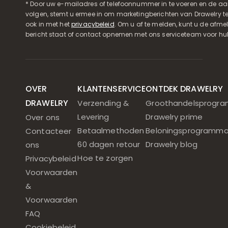
* Door uw e-mailadres of telefoonnummer in te voeren en de aa
volgen, stemt u ermee in om marketingberichten van Drawelry t
ook in met het
privacybeleid
. Om u af te melden, kunt u de afmeld
bericht staat of contact opnemen met ons serviceteam voor hul
OVER
KLANTENSERVICE
ONTDEK DRAWELRY
DRAWELRY
Verzending &
Groothandelsprogr
Levering
Drawelry prime
Over ons
Betaalmethoden
Beloningsprogramm
Contacteer
60 dagen retour
Drawelry blog
ons
Hoe te zorgen
Privacybeleid
Voorwaarden
&
Voorwaarden
FAQ
Cookiebeleid