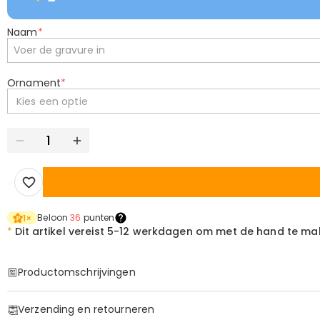
Naam
*
Ornament
*
Kies een optie
Beloon
36
punten
1
×
*
Dit artikel vereist
5-12 werkdagen om met de hand te ma
Productomschrijvingen
Item#
:
DRHS0428
Verzending en retourneren
Een Meesterwerk voor de Man die de Green Beheerst