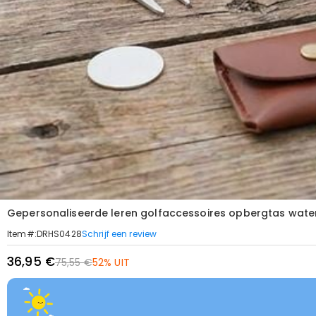
Gepersonaliseerde leren golfaccessoires opbergtas wate
Schrijf een review
Item#
:
DRHS0428
36,95 €
75,55 €
52% UIT