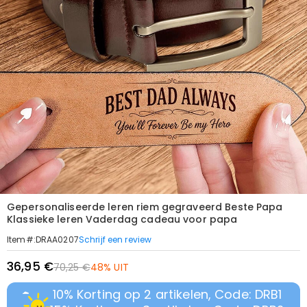
Gepersonaliseerde leren riem gegraveerd Beste Papa
Klassieke leren Vaderdag cadeau voor papa
Schrijf een review
Item#
:
DRAA0207
36,95 €
70,25 €
48% UIT
10% Korting op 2 artikelen, Code: DRB1