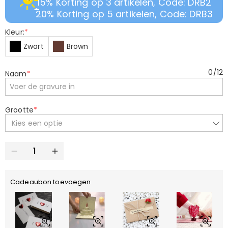
15% Korting op 3 artikelen, Code: DRB2
20% Korting op 5 artikelen, Code: DRB3
Kleur:
*
Zwart
Brown
0
/
12
Naam
*
Grootte
*
Kies een optie
Cadeaubon toevoegen