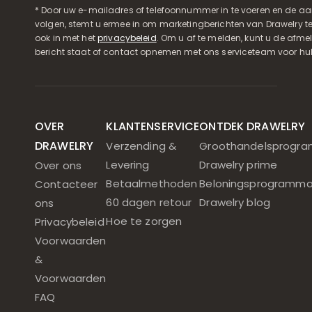
* Door uw e-mailadres of telefoonnummer in te voeren en de aa
volgen, stemt u ermee in om marketingberichten van Drawelry t
ook in met het
privacybeleid
. Om u af te melden, kunt u de afmeld
bericht staat of contact opnemen met ons serviceteam voor hul
OVER
KLANTENSERVICE
ONTDEK DRAWELRY
DRAWELRY
Verzending &
Groothandelsprogr
Levering
Drawelry prime
Over ons
Betaalmethoden
Beloningsprogramm
Contacteer
60 dagen retour
Drawelry blog
ons
Hoe te zorgen
Privacybeleid
Voorwaarden
&
Voorwaarden
FAQ