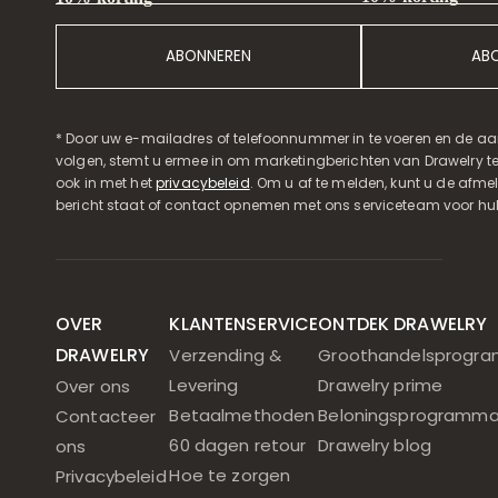
ABONNEREN
AB
* Door uw e-mailadres of telefoonnummer in te voeren en de aa
volgen, stemt u ermee in om marketingberichten van Drawelry t
ook in met het
privacybeleid
. Om u af te melden, kunt u de afmeld
bericht staat of contact opnemen met ons serviceteam voor hul
OVER
KLANTENSERVICE
ONTDEK DRAWELRY
DRAWELRY
Verzending &
Groothandelsprogr
Levering
Drawelry prime
Over ons
Betaalmethoden
Beloningsprogramm
Contacteer
60 dagen retour
Drawelry blog
ons
Hoe te zorgen
Privacybeleid