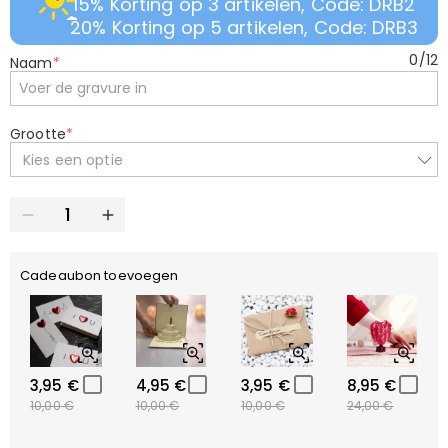
15% Korting op 3 artikelen, Code: DRB2
20% Korting op 5 artikelen, Code: DRB3
0
/
12
Naam
*
Grootte
*
Kies een optie
Cadeaubon toevoegen
3,95 €
4,95 €
3,95 €
8,95 €
10,00 €
10,00 €
10,00 €
24,00 €