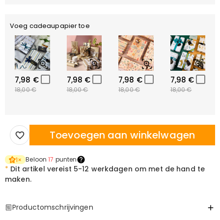
Voeg cadeaupapier toe
7,98 €
7,98 €
7,98 €
7,98 €
18,00 €
18,00 €
18,00 €
18,00 €
Toevoegen aan winkelwagen
Beloon
17
punten
1
×
*
Dit artikel vereist
5-12 werkdagen om met de hand te
maken.
Productomschrijvingen