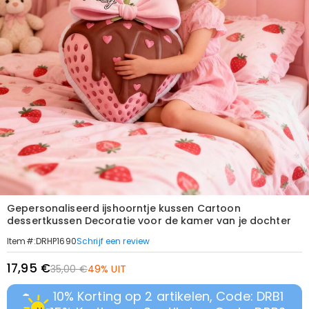
Gepersonaliseerd ijshoorntje kussen Cartoon
dessertkussen Decoratie voor de kamer van je dochter
Schrijf een review
Item#
:
DRHP1690
17,95 €
35,00 €
49% UIT
10% Korting op 2 artikelen, Code: DRB1