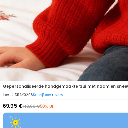
Gepersonaliseerde handgemaakte trui met naam en snee
Schrijf een review
Item#
:
DRAK0296
69,95 €
140,00 €
50% UIT