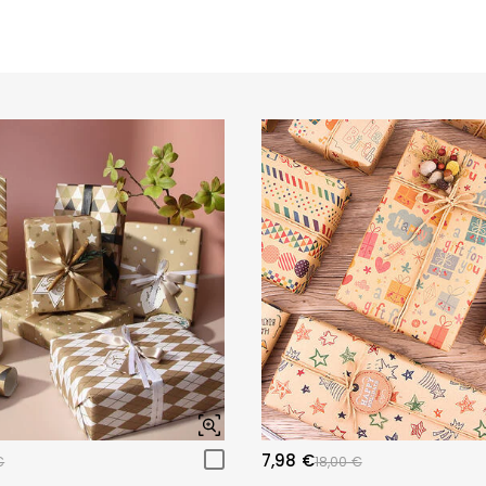
7,98 €
€
18,00 €