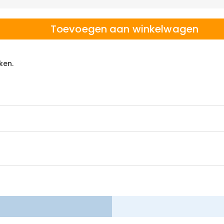
Toevoegen aan winkelwagen
ken.
 winkelen, daarom bieden wij een eenvoudig 60-dagen retour- en