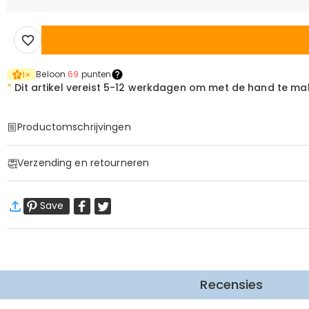
Beloon
69
punten
1
×
*
Dit artikel vereist
5-12 werkdagen om met de hand te ma
Productomschrijvingen
Item#
:
DRAK0296
Verzending en retourneren
·
60 dagen retourneren
Save
Wij willen dat u zich comfortabel en zeker voelt tijdens het
Meer Informatie
Recensies