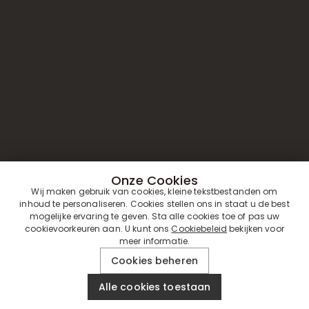
Onze Cookies
Wij maken gebruik van cookies, kleine tekstbestanden om
inhoud te personaliseren. Cookies stellen ons in staat u de best
mogelijke ervaring te geven. Sta alle cookies toe of pas uw
cookievoorkeuren aan. U kunt ons
Cookiebeleid
bekijken voor
meer informatie.
© 2019 -
Drawelry
. Alle Rechten
2026
Voorbehouden.
Cookies beheren
Alle cookies toestaan