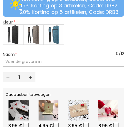
15% Korting op 3 artikelen, Code: DRB2
20% Korting op 5 artikelen, Code: DRB3
Kleur:
*
0
/
12
Naam
*
Cadeaubon toevoegen
3,95 €
4,95 €
3,95 €
8,95 €