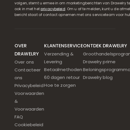
volgen, stemt u ermee in om marketingberichten van Drawelry t
ook in met het
privacybeleid
. Om u af te melden, kunt u de afmeld
bericht staat of contact opnemen met ons serviceteam voor hul
OVER
KLANTENSERVICE
ONTDEK DRAWELRY
DRAWELRY
Verzending &
Groothandelsprogr
Levering
Drawelry prime
Over ons
Betaalmethoden
Beloningsprogramm
Contacteer
60 dagen retour
Drawelry blog
ons
Hoe te zorgen
Privacybeleid
Voorwaarden
&
Voorwaarden
FAQ
Cookiebeleid