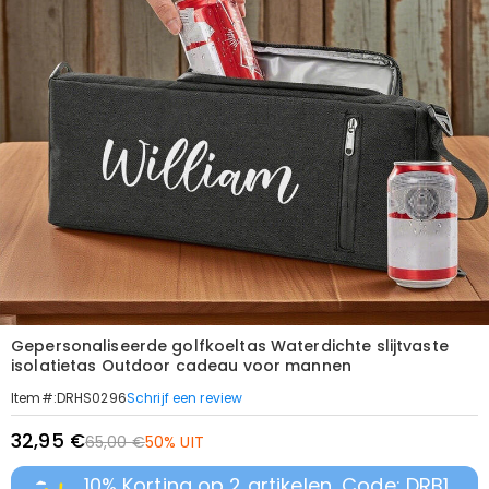
Gepersonaliseerde golfkoeltas Waterdichte slijtvaste
isolatietas Outdoor cadeau voor mannen
Schrijf een review
Item#
:
DRHS0296
32,95 €
65,00 €
50% UIT
10% Korting op 2 artikelen, Code: DRB1