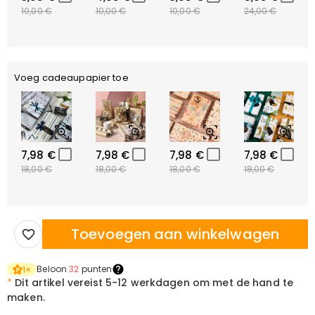
10,00 €
10,00 €
10,00 €
24,00 €
Voeg cadeaupapier toe
7,98 €
7,98 €
7,98 €
7,98 €
18,00 €
18,00 €
18,00 €
18,00 €
Toevoegen aan winkelwagen
Beloon
32
punten
1
×
*
Dit artikel vereist
5-12 werkdagen om met de hand te
maken.