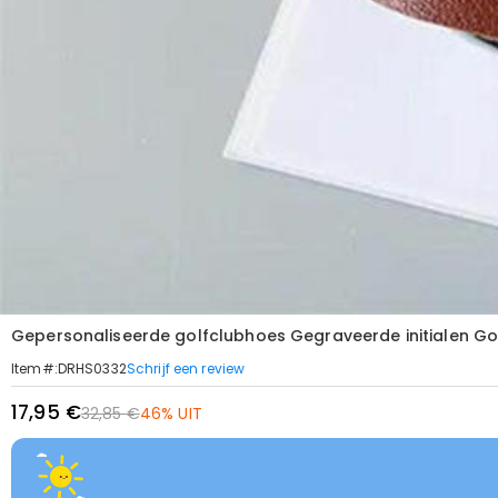
Gepersonaliseerde golfclubhoes Gegraveerde initialen G
Schrijf een review
Item#
:
DRHS0332
17,95 €
32,85 €
46% UIT