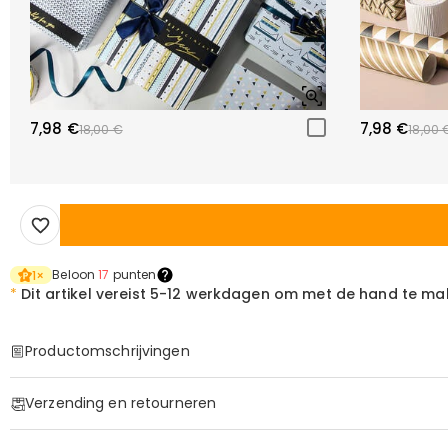
7,98 €
7,98 €
18,00 €
18,00 
Beloon
17
punten
1
×
*
Dit artikel vereist
5-12 werkdagen om met de hand te ma
Productomschrijvingen
Item#
:
DRHS0332
Verzending en retourneren
·
Geen verzendkosten