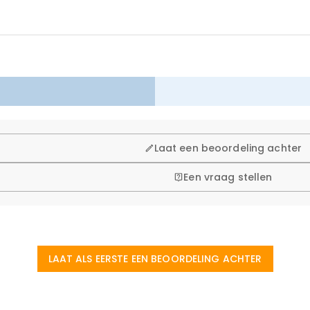
 winkelen, daarom bieden wij een eenvoudig 60-dagen retour- en
Laat een beoordeling achter
Een vraag stellen
LAAT ALS EERSTE EEN BEOORDELING ACHTER