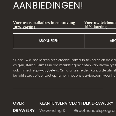
AANBIEDINGEN!
Voer uw telefoon
Voer uw e-mailadres in en ontvang
10% korting
10% korting
ABONNEREN
AB
* Door uw e-mailadres of telefoonnummer in te voeren en de aa
volgen, stemt u ermee in om marketingberichten van Drawelry t
ook in met het
privacybeleid
. Om u af te melden, kunt u de afmeld
bericht staat of contact opnemen met ons serviceteam voor hul
OVER
KLANTENSERVICE
ONTDEK DRAWELRY
DRAWELRY
Verzending &
Groothandelsprogr