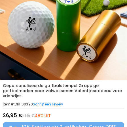
Gepersonaliseerde golfbalstempel Grappige
golfbalmarker voor volwassenen Valentijnscadeau voor
vriendjes
Schrijf een review
Item#
:
DRHS0390
26,95 €
51,15 €
48% UIT
10% Korting op 2 artikelen, Code: DRB1