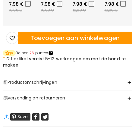
7,98 €
7,98 €
7,98 €
7,98 €
18,00 €
18,00 €
18,00 €
18,00 €
Toevoegen aan winkelwagen
Beloon
26
punten
1
×
*
Dit artikel vereist
5-12 werkdagen om met de hand te
maken.
Productomschrijvingen
Item#
:
DRHS0390
Verzending en retourneren
·
60 dagen retourneren
Save
Wij willen dat u zich comfortabel en zeker voelt tijdens het
winkelen, daarom bieden wij een eenvoudig 60-dagen
retour- en omruilbeleid.