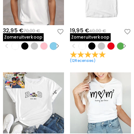
32,95 €
19,95 €
70,00 €
40,00 €
Zomeruitverkoop
Zomeruitverkoop
(
12
Recensies
)