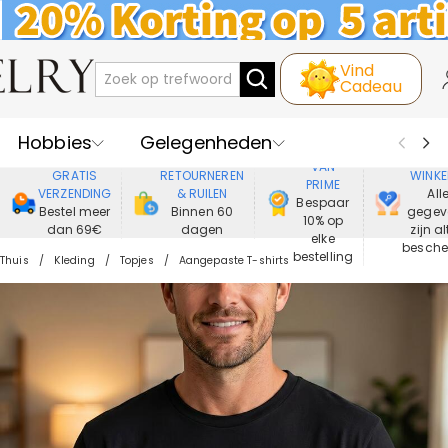
Vind
Cadeau
Hobbies
Gelegenheden
GENIET
VEIL
VAN
GRATIS
RETOURNEREN
WINKE
PRIME
Recipienten
Best Verkochte
VERZENDING
& RUILEN
All
Bespaar
Bestel meer
Binnen 60
gegev
10% op
dan 69€
dagen
zijn al
Nieuwe
Juwelen
elke
besch
bestelling
Thuis
Kleding
Topjes
Aangepaste T-shirts
Wonen&Leven
Kleding