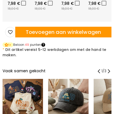
7,98 €
7,98 €
7,98 €
7,98 €
18,00 €
18,00 €
18,00 €
18,00 €
Toevoegen aan winkelwagen
Beloon
49
punten
1
×
*
Dit artikel vereist
5-12 werkdagen om met de hand te
maken.
Vaak samen gekocht
1
/
3