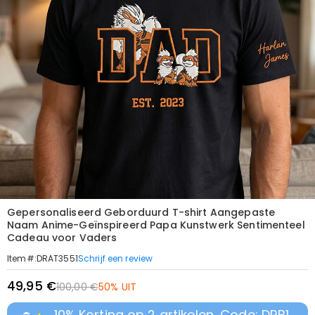
Gepersonaliseerd Geborduurd T-shirt Aangepaste
Naam Anime-Geïnspireerd Papa Kunstwerk Sentimenteel
Cadeau voor Vaders
Schrijf een review
Item#
:
DRAT3551
49,95 €
100,00 €
50% UIT
10% Korting op 2 artikelen, Code: DRB1