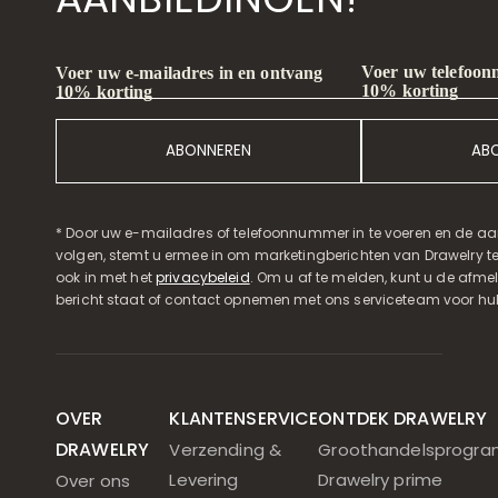
Voer uw telefoon
Voer uw e-mailadres in en ontvang
10% korting
10% korting
ABONNEREN
AB
* Door uw e-mailadres of telefoonnummer in te voeren en de aa
volgen, stemt u ermee in om marketingberichten van Drawelry t
ook in met het
privacybeleid
. Om u af te melden, kunt u de afmeld
bericht staat of contact opnemen met ons serviceteam voor hul
OVER
KLANTENSERVICE
ONTDEK DRAWELRY
DRAWELRY
Verzending &
Groothandelsprogr
Levering
Drawelry prime
Over ons