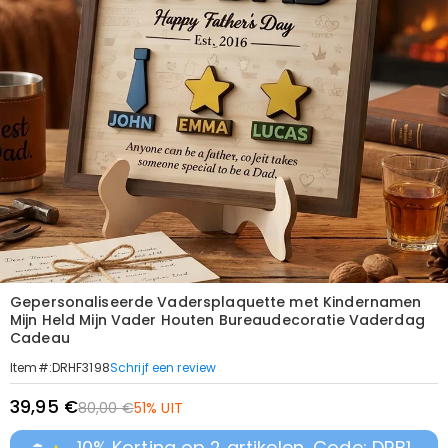
Gepersonaliseerde Vadersplaquette met Kindernamen
Mijn Held Mijn Vader Houten Bureaudecoratie Vaderdag
Cadeau
Schrijf een review
Item#
:
DRHF3198
39,95 €
80,00 €
51% UIT
10% Korting op 2 artikelen, Code: DRB1