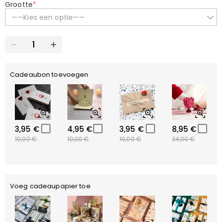
Grootte
*
——Kies een optie——
Cadeaubon toevoegen
3,95 €
4,95 €
3,95 €
8,95 €
10,00 €
10,00 €
10,00 €
24,00 €
Voeg cadeaupapier toe