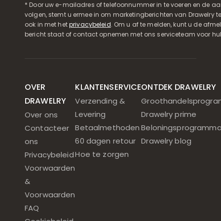
* Door uw e-mailadres of telefoonnummer in te voeren en de aa
volgen, stemt u ermee in om marketingberichten van Drawelry t
ook in met het
privacybeleid
. Om u af te melden, kunt u de afmeld
bericht staat of contact opnemen met ons serviceteam voor hul
OVER
KLANTENSERVICE
ONTDEK DRAWELRY
DRAWELRY
Verzending &
Groothandelsprogr
Levering
Drawelry prime
Over ons
Betaalmethoden
Beloningsprogramm
Contacteer
60 dagen retour
Drawelry blog
ons
Hoe te zorgen
Privacybeleid
Voorwaarden
&
Voorwaarden
FAQ