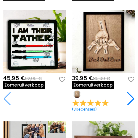
45,95 €
39,95 €
92,00 €
80,00 €
Zomeruitverkoop
Zomeruitverkoop
(
3
Recensies
)