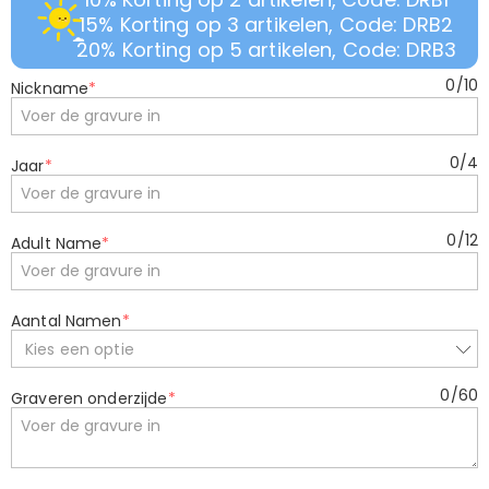
15% Korting op 3 artikelen, Code: DRB2
20% Korting op 5 artikelen, Code: DRB3
0
/
10
Nickname
*
0
/
4
Jaar
*
0
/
12
Adult Name
*
Aantal Namen
*
Kies een optie
0
/
60
Graveren onderzijde
*