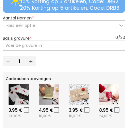
15% Korting op 3 artikelen, Code: DRB2
20% Korting op 5 artikelen, Code: DRB3
Aantal Namen
*
Kies een optie
0
/
30
Basis gravure
*
Cadeaubon toevoegen
3,95 €
4,95 €
3,95 €
8,95 €
10,00 €
10,00 €
10,00 €
24,00 €