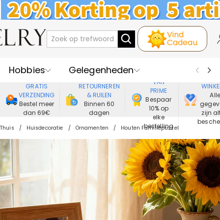
Vind
Cadeau
Hobbies
Gelegenheden
GENIET
VEIL
VAN
GRATIS
RETOURNEREN
WINKE
PRIME
Recipienten
Best Verkochte
VERZENDING
& RUILEN
All
Bespaar
Bestel meer
Binnen 60
gegev
10% op
dan 69€
dagen
zijn al
Nieuwe
Juwelen
elke
besch
bestelling
Thuis
Huisdecoratie
Ornamenten
Houten Familiepuzzel
Wonen&Leven
Kleding