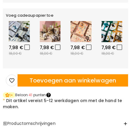
Voeg cadeaupapier toe
7,98 €
7,98 €
7,98 €
7,98 €
18,00 €
18,00 €
18,00 €
18,00 €
Toevoegen aan winkelwagen
Beloon
41
punten
1
×
*
Dit artikel vereist
5-12 werkdagen om met de hand te
maken.
Productomschrijvingen