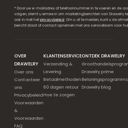
* Door uw e-mailadres of telefoonnummer in te voeren en de aa
volgen, stemt u ermee in om marketingberichten van Drawelry t
ook in met het
privacybeleid
. Om u af te melden, kunt u de afmeld
bericht staat of contact opnemen met ons serviceteam voor hul
OVER
KLANTENSERVICE
ONTDEK DRAWELRY
DRAWELRY
Verzending &
Groothandelsprogr
Levering
Drawelry prime
Over ons
Betaalmethoden
Beloningsprogramm
Contacteer
60 dagen retour
Drawelry blog
ons
Hoe te zorgen
Privacybeleid
Voorwaarden
&
Voorwaarden
FAQ