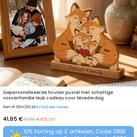
Gepersonaliseerde houten puzzel met schattige
vossenfamilie leuk cadeau voor Moederdag
Schrijf een review
Item#
:
DRHO5546
41,95 €
70,00 €
41% UIT
10% Korting op 2 artikelen, Code: DRB1