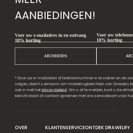
AANBIEDINGEN!
Voer uw telefoon
Voer uw e-mailadres in en ontvang
10% korting
10% korting
ABONNEREN
AB
* Door uw e-mailadres of telefoonnummer in te voeren en de aa
volgen, stemt u ermee in om marketingberichten van Drawelry t
ook in met het
privacybeleid
. Om u af te melden, kunt u de afmeld
bericht staat of contact opnemen met ons serviceteam voor hul
OVER
KLANTENSERVICE
ONTDEK DRAWELRY