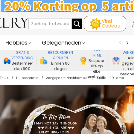
Vind
Cadeau
Hobbies
Gelegenheden
GENIET
VEIL
VAN
GRATIS
RETOURNEREN
WINKE
PRIME
Recipienten
Best Verkochte
VERZENDING
& RUILEN
All
Bespaar
Bestel meer
Binnen 60
gegev
10% op
dan 69€
dagen
zijn al
Nieuwe
Juwelen
elke
besch
bestelling
Thuis
Huisdecoratie
Aangepaste Nachtlampjes
Kristal LED Lamp
Wonen&Leven
Kleding