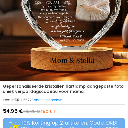
Gepersonaliseerde kristallen hartlamp aangepaste foto
uniek verjaardagscadeau voor mama
Schrijf een review
Item#
:
DRHL2222
54,95 €
106,85 €
49% UIT
10% Korting op 2 artikelen, Code: DRB1