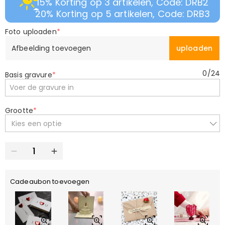
15% Korting op 3 artikelen, Code: DRB2
20% Korting op 5 artikelen, Code: DRB3
Foto uploaden
*
Afbeelding toevoegen
uploaden
0
/
24
Basis gravure
*
Grootte
*
Kies een optie
Cadeaubon toevoegen