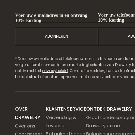
Voer uw telefoon
Voer uw e-mailadres in en ontvang
10% korting
10% korting
ABONNEREN
AB
* Door uw e-mailadres of telefoonnummer in te voeren en de aa
volgen, stemt u ermee in om marketingberichten van Drawelry t
ook in met het
privacybeleid
. Om u af te melden, kunt u de afmeld
bericht staat of contact opnemen met ons serviceteam voor hul
OVER
KLANTENSERVICE
ONTDEK DRAWELRY
DRAWELRY
Verzending &
Groothandelsprogr
Levering
Drawelry prime
Over ons
Betaalmethoden
Beloningsprogramm
Contacteer