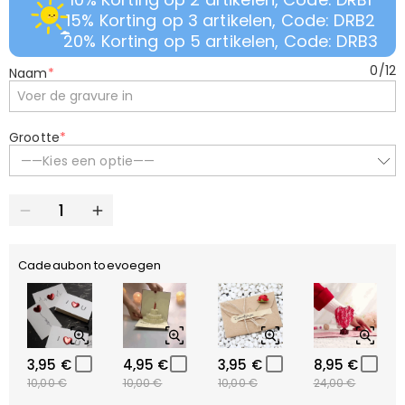
15% Korting op 3 artikelen, Code: DRB2
20% Korting op 5 artikelen, Code: DRB3
0
/
12
Naam
*
Grootte
*
——Kies een optie——
Cadeaubon toevoegen
3,95 €
4,95 €
3,95 €
8,95 €
10,00 €
10,00 €
10,00 €
24,00 €