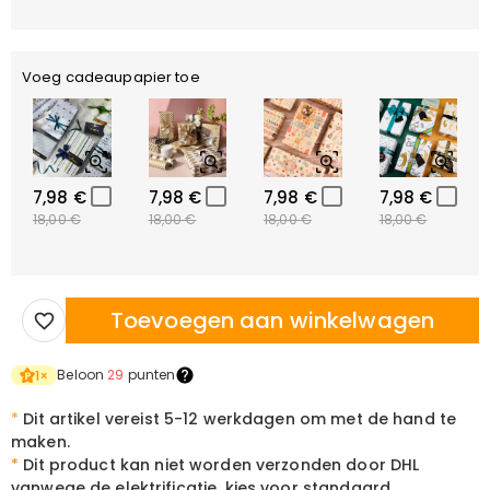
Voeg cadeaupapier toe
7,98 €
7,98 €
7,98 €
7,98 €
18,00 €
18,00 €
18,00 €
18,00 €
Toevoegen aan winkelwagen
Beloon
29
punten
1
×
*
Dit artikel vereist 5-12 werkdagen om met de hand te
maken.
*
Dit product kan niet worden verzonden door DHL
vanwege de elektrificatie, kies voor standaard