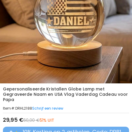
Gepersonaliseerde Kristallen Globe Lamp met
Gegraveerde Naam en USA Vlag Vaderdag Cadeau voor
Papa
Schrijf een review
Item#
:
DRHL2188
29,95 €
60,00 €
51% UIT
10% Korting op 2 artikelen, Code: DRB1