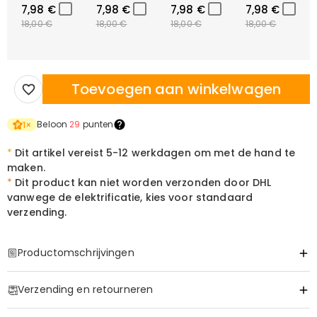
7,98 €
7,98 €
7,98 €
7,98 €
18,00 €
18,00 €
18,00 €
18,00 €
Toevoegen aan winkelwagen
Beloon
29
punten
1
×
*
Dit artikel vereist 5-12 werkdagen om met de hand te
maken.
*
Dit product kan niet worden verzonden door DHL
vanwege de elektrificatie, kies voor standaard
verzending.
Productomschrijvingen
Item#
:
DRHL2197
Verzending en retourneren
Een Homerun voor de Man die Je Hart Verankert
·
Geen verzendkosten