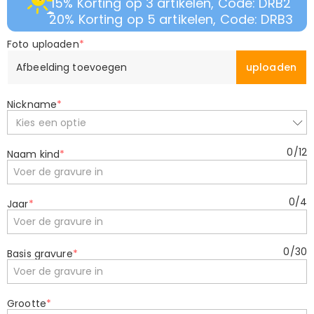
15% Korting op 3 artikelen, Code: DRB2
20% Korting op 5 artikelen, Code: DRB3
Foto uploaden
*
Afbeelding toevoegen
uploaden
Nickname
*
Kies een optie
0
/
12
Naam kind
*
0
/
4
Jaar
*
0
/
30
Basis gravure
*
Grootte
*