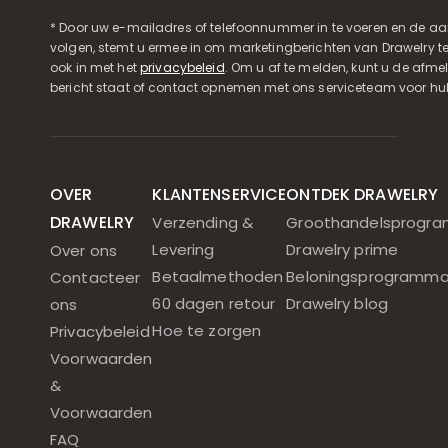
* Door uw e-mailadres of telefoonnummer in te voeren en de aa
volgen, stemt u ermee in om marketingberichten van Drawelry t
ook in met het
privacybeleid
. Om u af te melden, kunt u de afmeld
bericht staat of contact opnemen met ons serviceteam voor hul
OVER
KLANTENSERVICE
ONTDEK DRAWELRY
DRAWELRY
Verzending &
Groothandelsprogr
Levering
Drawelry prime
Over ons
Betaalmethoden
Beloningsprogramm
Contacteer
60 dagen retour
Drawelry blog
ons
Hoe te zorgen
Privacybeleid
Voorwaarden
&
Voorwaarden
FAQ