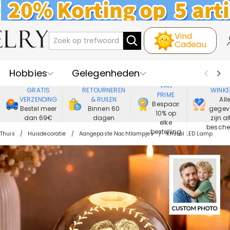
Vind
Cadeau
Hobbies
Gelegenheden
GENIET
VEIL
VAN
GRATIS
RETOURNEREN
WINKE
PRIME
Recipienten
Best Verkochte
VERZENDING
& RUILEN
All
Bespaar
Bestel meer
Binnen 60
gegev
10% op
dan 69€
dagen
zijn al
Nieuwe
Juwelen
elke
besch
bestelling
Thuis
Huisdecoratie
Aangepaste Nachtlampjes
Kristal LED Lamp
Wonen&Leven
Kleding