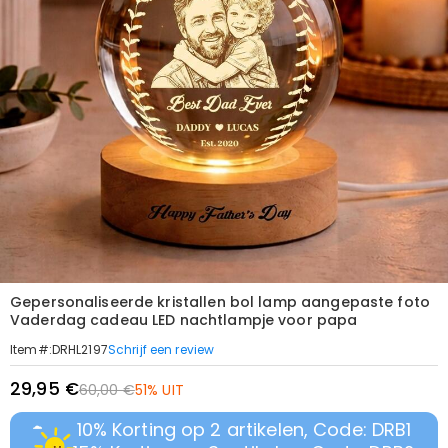
Gepersonaliseerde kristallen bol lamp aangepaste foto
Vaderdag cadeau LED nachtlampje voor papa
Schrijf een review
Item#
:
DRHL2197
29,95 €
60,00 €
51% UIT
10% Korting op 2 artikelen, Code: DRB1