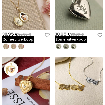
Ja, de delicate ketting en veilige medaillonsluiting zijn
ontworpen voor comfortabel dagelijks dragen. De metalen
afwerking is duurzaam genoeg om regelmatig gebruik aan te
kunnen.
Is dit een goed herdenkingscadeau voor iemand die zijn kat
verloren heeft?
38,95 €
38,95 €
80,00 €
80,00 €
Ja, dit medaillon is een betekenisvolle manier om een geliefde
Zomeruitverkoop
Zomeruitverkoop
kat te eren en te herinneren. Het stelt iemand in staat om de
herinnering aan hun huisdier dicht bij hun hart te dragen.
Hoe verzorg ik de ketting?
Houd het medaillon droog en schoon. Veeg de buitenkant
voorzichtig af met een zachte doek. Vermijd blootstelling aan
agressieve chemicaliën of langdurig vocht om de afwerking
te behouden en je foto binnenin te beschermen.
Vier Jullie Band
Draag dit gepersonaliseerde kattenmedaillon en draag de liefde
van je kattenmetgezel elke dag bij je. Bestel nu en creëer een