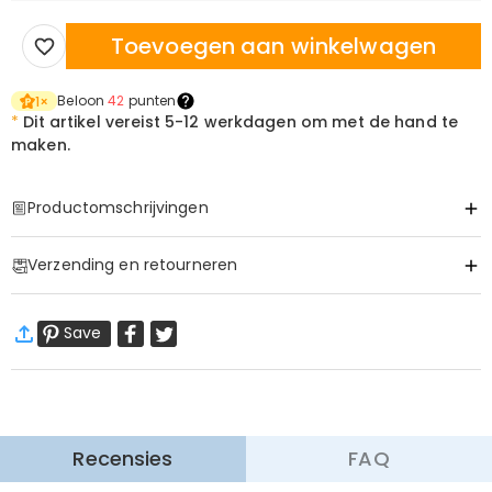
Toevoegen aan winkelwagen
Beloon
42
punten
1
×
*
Dit artikel vereist
5-12 werkdagen om met de hand te
maken.
Productomschrijvingen
Item#
:
DRJN1683
Verzending en retourneren
Gepersonaliseerde Kattenketting
·
60 dagen retourneren
met Medaillon en Aangepaste
Huisdierfoto Gouden Afwerking
Save
Wij willen dat u zich comfortabel en zeker voelt tijdens het
winkelen, daarom bieden wij een eenvoudig 60-dagen
Een Gouden Aandenken om Je Geliefde Kat
retour- en omruilbeleid.
Dichtbij te Houden
Meer Informatie
Dit charmante kattenmedaillon opent om ruimte te onthullen voor je
Recensies
FAQ
favoriete huisdierfoto, waardoor je een draagbaar eerbetoon creëert