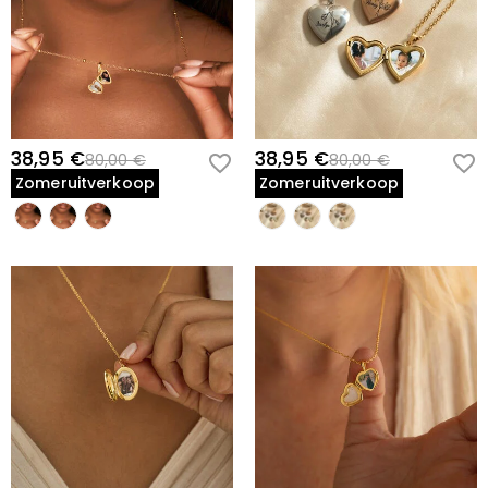
zaken op onze website worden afgehandeld door
Wij zetten ons volledig in voor de bescherming van uw
PayPal en creditcardmaatschappij.
privacy. Wij maken geen informatie over onze klanten
Juwelen
Je opent het pakket en schuift de delicate ketting om je nek. Je
of bezoekers bekend aan derden, behalve wanneer dit
vingers vinden het medaillon en drukken het voorzichtig open om
Zijn de stenen echte diamanten?
deel uitmaakt van de dienstverlening aan u -
het geliefde gezicht van je kat te onthullen die naar je terug lacht. Het
bijvoorbeeld om een product naar u toe te laten
Onze belangrijkste steensoort is Cubic Zirconia Stones,
warme goud vangt het licht terwijl je het weer sluit, en je voelt het
sturen, om krediet- en andere veiligheidscontroles uit
Zullen deze sieraden mijn huid groen maken?
wat een uitstekend alternatief is voor natuurlijke
gewicht van het moment—een perfecte metgezel voor elke dag.
te voeren en ten behoeve van klantenonderzoek en
edelstenen omdat het krasbestendiger is voor dagelijks
Nee, onze sieraden maken uw huid niet groen. Wij
38,95 €
38,95 €
80,00 €
80,00 €
profilering of wanneer wij uw uitdrukkelijke
Voor de plated sieraden, maak ik me zorgen
gebruik. In tegenstelling tot natuurlijke edelstenen die
kiezen de meest geschikte materialen volgens de
Ideaal Voor
Zomeruitverkoop
Zomeruitverkoop
toestemming hebben om dit te doen. Lees voor meer
dat de kleur natuurlijk vervaagt.
uit de aarde worden gedolven met behulp van grote
kenmerken van onze producten, en polijsten hen door
informatie onze
privacy policy
in full.
machines, explosieven en onveilige
veelvoudige processen om ervoor te zorgen dat zij zo
Kattenliefhebbers:
Een persoonlijke manier om je kattenmetgezel te
Wij hebben een streng kwaliteitscontroleproces om de
werkomstandigheden, is de in het laboratorium
lang als nieuw duren, en de kwaliteit is gecontroleerd
kwaliteit van al onze sieraden te waarborgen. De plating
vieren en dichtbij te houden.
Verzending en retourzendingen
vervaardigde saffier ontwikkeld om duurzamer te zijn
door Internationale Instelling SGS.
zal niet vervagen als u voor uw sieraden zorgt. U kunt
Huisdierouders:
Een betekenisvol cadeau voor iemand die rouwt om
met betere optische kenmerken dan van een diamant,
Waarheen verzenden jullie, en hoeveel kost de
deze pagina bezoeken:
How to Care
to learn more.
een geliefde kat of een nieuw harig familielid viert.
met behoud van een ethische norm om ons milieu te
In het zeldzame geval dat er iets mis is met uw
verzending?
Sentimentele Gevers:
Een attent geschenk dat laat zien dat je
beschermen.
sieraden, neem dan onmiddellijk contact op met onze
Voor uw gemak verzenden wij onze producten graag
begrijpt hoeveel hun kat voor hen betekent.
klantenservice zodat we uw probleem kunnen oplossen.
Hoe lang duurt het voordat ik mijn sieraden
naar elke plaats in de wereld. Voor de VS bieden we
Dagelijkse Dragers:
Een delicaat, draagbaar aandenken dat bij elke
Mocht zich een probleem voordoen en binnen de
ontvang?
GRATIS standaardverzending op bestellingen van meer
stijl of gelegenheid past.
termijn van uw garantie, dan zullen wij uw sieraden met
dan $59 en GRATIS expresverzending op bestellingen
Levertijd= Verwerkingstijd + Verzendtijd De
u ruilen. Voor gedetailleerde informatie zie:
60-day
Moet ik douanerechten, belastingen of andere
van meer dan $159. Voor internationale bestellingen,
Perfecte Gelegenheden
verwerkingstijd verschilt van product tot product. De
return policy
tarieven en levertijd verschillen van land tot land, voor
kosten betalen?
verzendtijd is afhankelijk van de door u gekozen