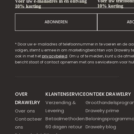
Voer uw telefoon
Voer uw e-mailadres in en ontvang
10% korting
10% korting
ABONNEREN
AB
* Door uw e-mailadres of telefoonnummer in te voeren en de aa
volgen, stemt u ermee in om marketingberichten van Drawelry t
ook in met het
privacybeleid
. Om u af te melden, kunt u de afmeld
bericht staat of contact opnemen met ons serviceteam voor hul
OVER
KLANTENSERVICE
ONTDEK DRAWELRY
DRAWELRY
Verzending &
Groothandelsprogr
Levering
Drawelry prime
Over ons
Betaalmethoden
Beloningsprogramm
Contacteer
60 dagen retour
Drawelry blog
ons