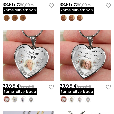
meer informatie, bezoek dan
Shipping & Delivery
Verjaardagscadeau voor een toegewijde kattenouder
verzendmethode. Kijk voor meer informatie op
Shipping
U hoeft geen verbruiksbelasting te betalen. Het kan
38,95 €
38,95 €
80,00 €
80,00 €
Wat als ik mijn sieraden niet mooi vind nadat ik
Herdenkingscadeau ter ere van een geliefde kat
& Delivery
.
echter zijn dat u de douanerechten zelf moet betalen.
Zomeruitverkoop
Zomeruitverkoop
ze heb ontvangen?
Adoptiedag viering voor een nieuw huisdier
Kerst- of feestdagencadeau voor huisdierliefhebbers
Maak je geen zorgen. Wij beloven een gemakkelijk 60-
Wat is uw retourbeleid?
Moederdag of Vaderdag voor huisdierouders
dagen retourbeleid. Als u de sieraden na ontvangst van
Beterschap- of troostcadeau voor iemand die zijn kat mist
het pakket niet mooi vindt, stuurt u ze gewoon
Wij bieden een eenvoudig, probleemloos retourbeleid
ongebruikt en in de originele verpakking terug. Na
van 60 dagen. Als u niet helemaal tevreden bent met
Personalisatie-opties
acceptatie van uw retourzending, zal het geld worden
uw aankoop, kunt u deze binnen 60 dagen na de
teruggestort op uw oorspronkelijke rekening. Eventuele
leveringsdatum terugsturen voor terugbetaling. Als u
Aangepaste Huisdierfoto:
Upload de favoriete foto van je kat om in
promotionele geschenken moeten ook worden
meer wilt weten, bekijk dan onze
60-day return policy
.
het medaillon te tonen.
geretourneerd met uw geretourneerde artikel.
Tweede Foto-optie:
Voeg een tweede huisdierfoto toe als je
meerdere katten hebt of een andere afbeelding aan de achterkant
wilt.
Kettinglengte:
Selecteer de kettinglengte die comfortabel zit en
29,95 €
29,95 €
90,00 €
60,00 €
goed voelt voor jou.
Zomeruitverkoop
Zomeruitverkoop
Hoe Je Het Van Jou Maakt
Kies Je Foto's:
Selecteer een duidelijke, hoogwaardige foto van je kat
waarbij het gezicht zichtbaar en goed verlicht is. Close-ups werken