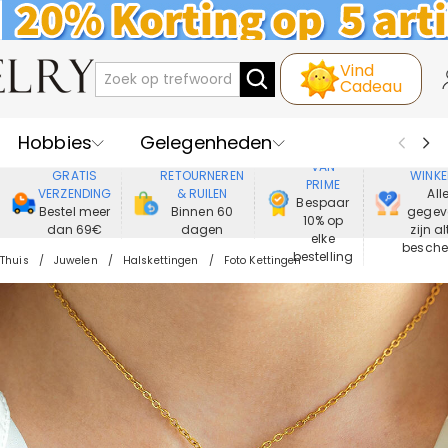
Vind
Cadeau
Hobbies
Gelegenheden
GENIET
VEIL
VAN
GRATIS
RETOURNEREN
WINKE
PRIME
Recipienten
Best Verkochte
VERZENDING
& RUILEN
All
Bespaar
Bestel meer
Binnen 60
gegev
10% op
dan 69€
dagen
zijn al
Nieuwe
Juwelen
elke
besch
bestelling
Thuis
Juwelen
Halskettingen
Foto Kettingen
Wonen&Leven
Kleding