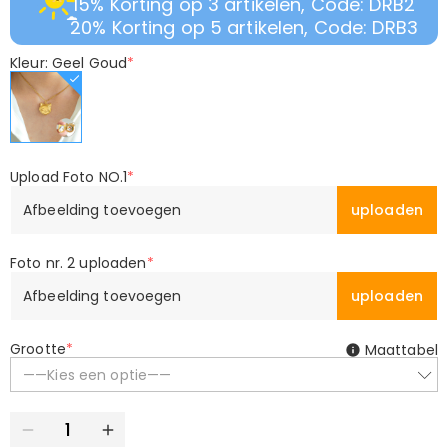
15% Korting op 3 artikelen, Code: DRB2
20% Korting op 5 artikelen, Code: DRB3
Kleur: Geel Goud
*
Upload Foto NO.1
*
Afbeelding toevoegen
uploaden
Foto nr. 2 uploaden
*
Afbeelding toevoegen
uploaden
Grootte
*
Maattabel
——Kies een optie——