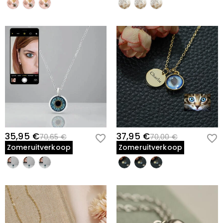
detail en aangepaste fotoplaatsing. We raden aan om vroeg te
bestellen als dit een cadeau is voor een aankomende verjaardag,
feestdag of speciale gelegenheid. Geef ons alstublieft de tijd om je
ketting voor te bereiden met je gekozen foto en afwerking. Hoe eerder
je bestelt, hoe eerder je dit betekenisvolle aandenken kunt
presenteren aan de kattenliefhebber in je leven.
Veelgestelde Vragen
Kan ik elke huisdierfoto gebruiken, of heb ik een specifieke maat
nodig?
We raden hoogwaardige, duidelijke foto's aan waarbij het
35,95 €
37,95 €
70,65 €
70,00 €
gezicht van je kat de hoofdfocus is. Close-ups werken het
Zomeruitverkoop
Zomeruitverkoop
beste voor de ronde opening van het medaillon. Vermijd te
kleine of wazige afbeeldingen voor het beste resultaat.
Wat als ik twee verschillende kattenfoto's wil—één aan elke kant?
Ja! Je kunt twee foto's uploaden en we plaatsen er één aan
elke kant van het medaillon zodat je meerdere geliefde katten
of verschillende momenten kunt tonen.
Is deze ketting geschikt voor dagelijks dragen?