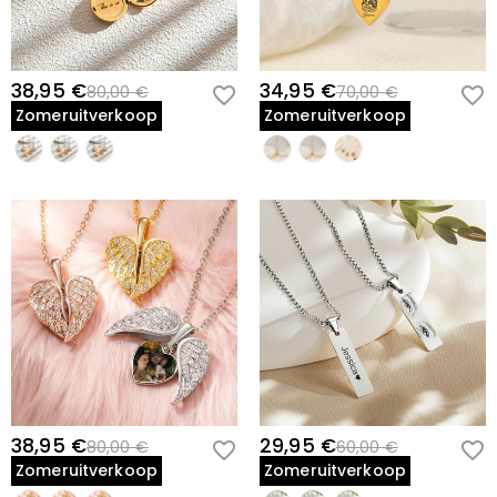
Delicate Ketting:
Fijne, elegante ketting ontworpen voor comfortabel
dagelijks dragen.
Veilige Sluiting:
Medaillon opent en sluit soepel om je foto veilig en
38,95 €
34,95 €
80,00 €
70,00 €
beschermd te houden.
Zomeruitverkoop
Zomeruitverkoop
Waarom Dit Cadeau Opvalt
Anders dan een generieke kattenhanger of fotolijst, combineert dit
gepersonaliseerde medaillon sentiment met draagbaarheid. Het is
niet zomaar sieraden—het is een manier om de herinnering aan je
kat mee te dragen of je huidige kattenmetgezel te vieren waar je ook
gaat. Het medaillonontwerp voegt een element van verrassing en
intimiteit toe; alleen jij weet welke kostbare foto erin verborgen zit. Het
is een diep persoonlijk cadeau dat kattenliefhebbers zullen
koesteren, of ze nu een gekoesterde metgezel vieren of een geliefde
huisdier eren dat ze verloren hebben.
Bestelherinnering
38,95 €
29,95 €
80,00 €
60,00 €
Zomeruitverkoop
Zomeruitverkoop
Gepersonaliseerde sieraden vereisen zorgvuldige aandacht voor