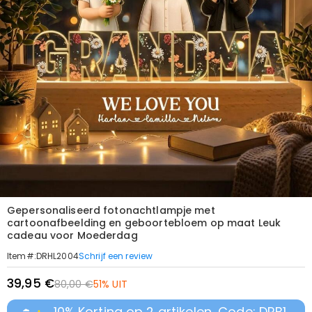
Gepersonaliseerd fotonachtlampje met
cartoonafbeelding en geboortebloem op maat Leuk
cadeau voor Moederdag
Schrijf een review
Item#
:
DRHL2004
39,95 €
80,00 €
51% UIT
10% Korting op 2 artikelen, Code: DRB1