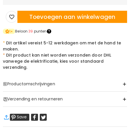
Toevoegen aan winkelwagen
Beloon
39
punten
1
×
*
Dit artikel vereist 5-12 werkdagen om met de hand te
maken.
*
Dit product kan niet worden verzonden door DHL
vanwege de elektrificatie, kies voor standaard
verzending.
Productomschrijvingen
Item#
:
DRHL2004
Verzending en retourneren
·
60 dagen retourneren
Save
Wij willen dat u zich comfortabel en zeker voelt tijdens het
winkelen, daarom bieden wij een eenvoudig 60-dagen
retour- en omruilbeleid.