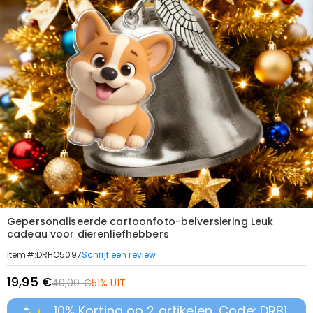
Gepersonaliseerde cartoonfoto-belversiering Leuk
cadeau voor dierenliefhebbers
Schrijf een review
Item#
:
DRHO5097
19,95 €
40,00 €
51% UIT
10% Korting op 2 artikelen, Code: DRB1