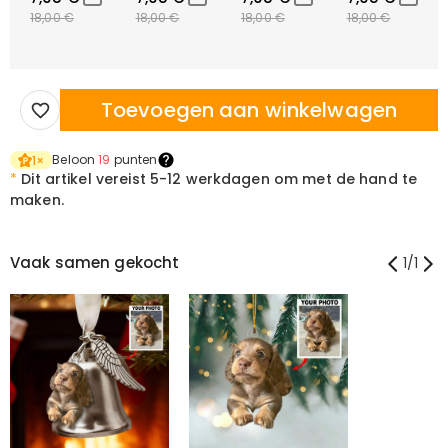
18,00 €
18,00 €
18,00 €
18,00 €
Toevoegen aan winkelwagen
Beloon
19
punten
1
×
*
Dit artikel vereist
5-12 werkdagen om met de hand te
maken.
Vaak samen gekocht
1
/
1