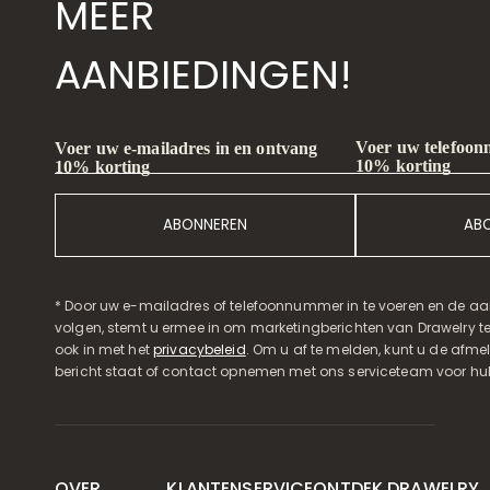
MEER
AANBIEDINGEN!
Voer uw telefoon
Voer uw e-mailadres in en ontvang
10% korting
10% korting
ABONNEREN
AB
* Door uw e-mailadres of telefoonnummer in te voeren en de aa
volgen, stemt u ermee in om marketingberichten van Drawelry t
ook in met het
privacybeleid
. Om u af te melden, kunt u de afmeld
bericht staat of contact opnemen met ons serviceteam voor hul
OVER
KLANTENSERVICE
ONTDEK DRAWELRY