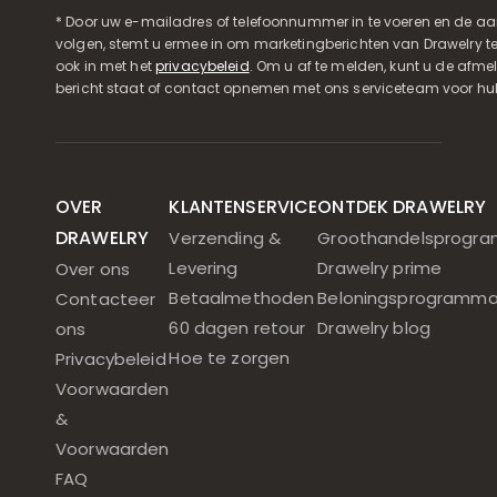
* Door uw e-mailadres of telefoonnummer in te voeren en de aa
volgen, stemt u ermee in om marketingberichten van Drawelry t
ook in met het
privacybeleid
. Om u af te melden, kunt u de afmeld
bericht staat of contact opnemen met ons serviceteam voor hul
OVER
KLANTENSERVICE
ONTDEK DRAWELRY
DRAWELRY
Verzending &
Groothandelsprogr
Levering
Drawelry prime
Over ons
Betaalmethoden
Beloningsprogramm
Contacteer
60 dagen retour
Drawelry blog
ons
Hoe te zorgen
Privacybeleid
Voorwaarden
&
Voorwaarden
FAQ