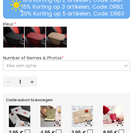
15% Korting op 3 artikelen, Code: DRB2
20% Korting op 5 artikelen, Code: DRB3
Kleur:
*
Number of Names & Photos
*
Kies een optie
Cadeaubon toevoegen
3,95 €
4,95 €
3,95 €
8,95 €