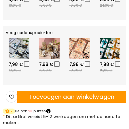
10,00 €
10,00 €
10,00 €
24,00 €
Voeg cadeaupapier toe
7,98 €
7,98 €
7,98 €
7,98 €
18,00 €
18,00 €
18,00 €
18,00 €
Toevoegen aan winkelwagen
Beloon
23
punten
1
×
*
Dit artikel vereist
5-12 werkdagen om met de hand te
maken.