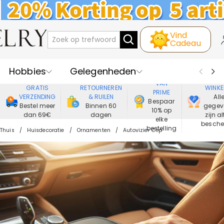
Vind
Cadeau
Hobbies
Gelegenheden
GENIET
VEIL
VAN
GRATIS
RETOURNEREN
WINKE
PRIME
Recipienten
Best Verkochte
VERZENDING
& RUILEN
All
Bespaar
Bestel meer
Binnen 60
gegev
10% op
dan 69€
dagen
zijn al
Nieuwe
Juwelen
elke
besch
bestelling
Thuis
Huisdecoratie
Ornamenten
Autovizier Clip
Wonen&Leven
Kleding