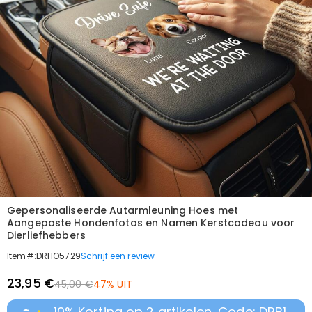
Gepersonaliseerde Autarmleuning Hoes met
Aangepaste Hondenfotos en Namen Kerstcadeau voor
Dierliefhebbers
Schrijf een review
Item#
:
DRHO5729
23,95 €
45,00 €
47% UIT
10% Korting op 2 artikelen, Code: DRB1