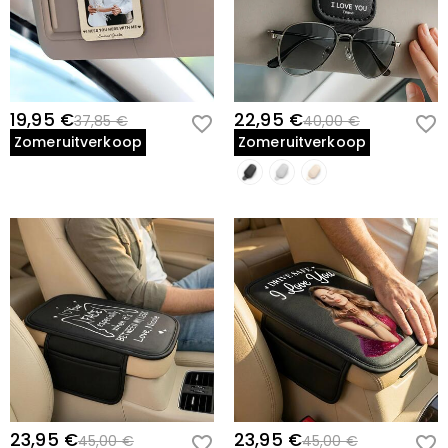
Geef hem een reden om te glimlachen bij elke file en een constant
herinnering om veilig naar huis terug te keren naar degenen die
hem het meest liefhebben—Bestel nu zijn aangepaste
consolehoes.
19,95 €
22,95 €
37,85 €
40,00 €
Zomeruitverkoop
Zomeruitverkoop
23,95 €
23,95 €
45,00 €
45,00 €