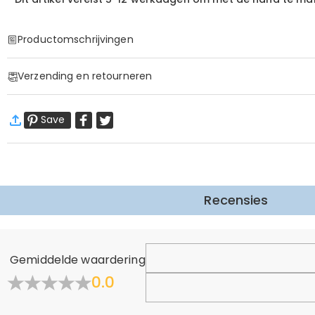
Productomschrijvingen
Item#
:
DRJN1480
Verzending en retourneren
·
60 dagen retourneren
Save
Wij willen dat u zich comfortabel en zeker voelt tijdens het
Meer Informatie
Recensies
Gemiddelde waardering
0.0