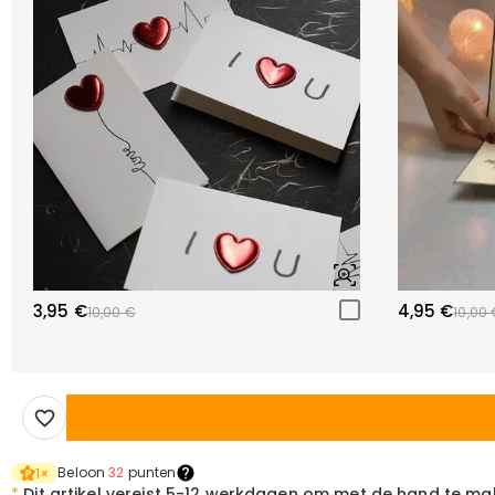
3,95 €
4,95 €
10,00 €
10,00 
Beloon
32
punten
1
×
*
Dit artikel vereist
5-12 werkdagen om met de hand te ma