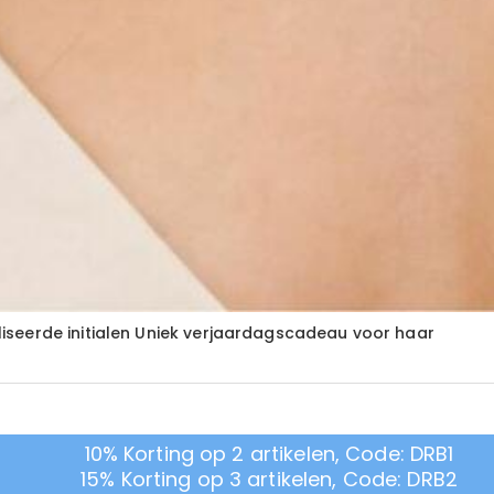
seerde initialen Uniek verjaardagscadeau voor haar
10% Korting op 2 artikelen, Code: DRB1
15% Korting op 3 artikelen, Code: DRB2