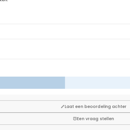
 winkelen, daarom bieden wij een eenvoudig 60-dagen retour- en
Laat een beoordeling achter
Een vraag stellen