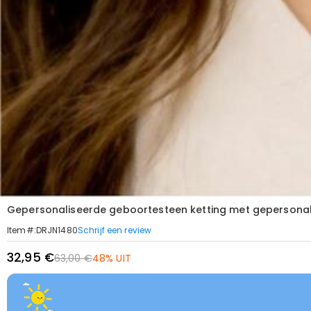
Gepersonaliseerde geboortesteen ketting met gepersonali
Schrijf een review
Item#
:
DRJN1480
32,95 €
63,00 €
48% UIT