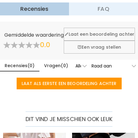
Meer informatie
Recensies
FAQ
·
60 dagen retourneren
Wij willen dat u zich comfortabel en zeker voelt tijdens het
winkelen, daarom bieden wij een eenvoudig 60-dagen
Laat een beoordeling achter
Gemiddelde waardering
retour- en omruilbeleid.
0.0
Meer Informatie
Een vraag stellen
Recensies
(
0
)
Vragen
(
0
)
LAAT ALS EERSTE EEN BEOORDELING ACHTER
DIT VIND JE MISSCHIEN OOK LEUK