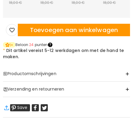
18,00 €
18,00 €
18,00 €
18,00 €
Toevoegen aan winkelwagen
Beloon
24
punten
1
×
*
Dit artikel vereist
5-12 werkdagen om met de hand te
maken.
Productomschrijvingen
Item#
:
DRAB0447
Verzending en retourneren
·
Geen verzendkosten
Save
Standaard verzending
:
9-18
Werkdagen
14,99 € (Bestellingen < 69,00 €)
Gratis (Bestellingen > 69,00 €)
Spoedverzending
:
5-8
Werkdagen
22,99 € (Bestellingen < 169,00 €)
Gratis (Bestellingen > 169,00 €)