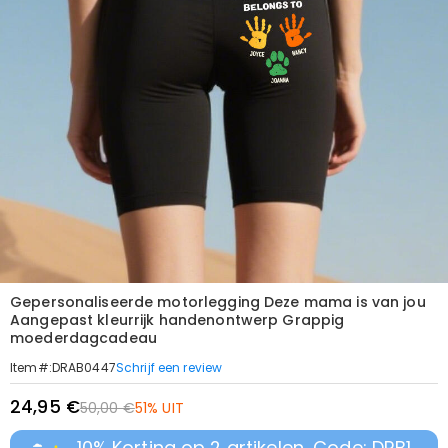
Gepersonaliseerde motorlegging Deze mama is van jou
Aangepast kleurrijk handenontwerp Grappig
moederdagcadeau
Schrijf een review
Item#
:
DRAB0447
24,95 €
50,00 €
51% UIT
10% Korting op 2 artikelen, Code: DRB1