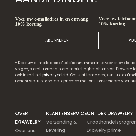
Voer uw telefoon
Voer uw e-mailadres in en ontvang
10% korting
10% korting
ABONNEREN
AB
* Door uw e-mailadres of telefoonnummer in te voeren en de aa
volgen, stemt u ermee in om marketingberichten van Drawelry t
ook in met het
privacybeleid
. Om u af te melden, kunt u de afmeld
bericht staat of contact opnemen met ons serviceteam voor hul
OVER
KLANTENSERVICE
ONTDEK DRAWELRY
DRAWELRY
Verzending &
Groothandelsprogr
Levering
Drawelry prime
Over ons