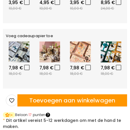
3,95 €
4,95 €
3,95 €
8,95 €
10,00 €
10,00 €
10,00 €
24,00 €
Voeg cadeaupapier toe
7,98 €
7,98 €
7,98 €
7,98 €
18,00 €
18,00 €
18,00 €
18,00 €
Toevoegen aan winkelwagen
Beloon
17
punten
1
×
*
Dit artikel vereist
5-12 werkdagen om met de hand te
maken.