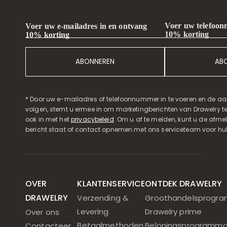
Voer uw telefoon
Voer uw e-mailadres in en ontvang
10% korting
10% korting
ABONNEREN
AB
* Door uw e-mailadres of telefoonnummer in te voeren en de aa
volgen, stemt u ermee in om marketingberichten van Drawelry t
ook in met het
privacybeleid
. Om u af te melden, kunt u de afmeld
bericht staat of contact opnemen met ons serviceteam voor hul
OVER
KLANTENSERVICE
ONTDEK DRAWELRY
DRAWELRY
Verzending &
Groothandelsprogr
Levering
Drawelry prime
Over ons
Betaalmethoden
Beloningsprogramm
Contacteer