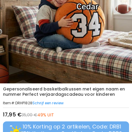
Gepersonaliseerd basketbalkussen met eigen naam en
nummer Perfect verjaardagscadeau voor kinderen
Schrijf een review
Item#
:
DRHP1828
17,95 €
35,00 €
49% UIT
10% Korting op 2 artikelen, Code: DRB1