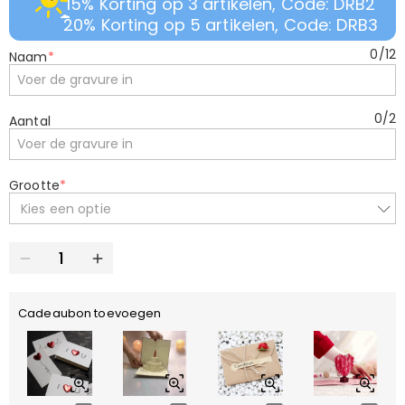
15% Korting op 3 artikelen, Code: DRB2
20% Korting op 5 artikelen, Code: DRB3
0
/
12
Naam
*
0
/
2
Aantal
Grootte
*
Kies een optie
Cadeaubon toevoegen