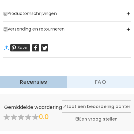
Productomschrijvingen
Item#
:
DRHP1828
Verzending en retourneren
·
60 dagen retourneren
Save
Wij willen dat u zich comfortabel en zeker voelt tijdens het
winkelen, daarom bieden wij een eenvoudig 60-dagen
retour- en omruilbeleid.
Meer Informatie
Recensies
FAQ
Laat een beoordeling achter
Gemiddelde waardering
0.0
Een vraag stellen