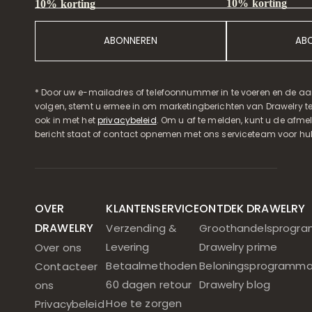
10% korting
10% korting
ABONNEREN
AB
* Door uw e-mailadres of telefoonnummer in te voeren en de aa
volgen, stemt u ermee in om marketingberichten van Drawelry t
ook in met het
privacybeleid
. Om u af te melden, kunt u de afmeld
bericht staat of contact opnemen met ons serviceteam voor hul
OVER
KLANTENSERVICE
ONTDEK DRAWELRY
DRAWELRY
Verzending &
Groothandelsprogr
Levering
Drawelry prime
Over ons
Betaalmethoden
Beloningsprogramm
Contacteer
60 dagen retour
Drawelry blog
ons
Hoe te zorgen
Privacybeleid