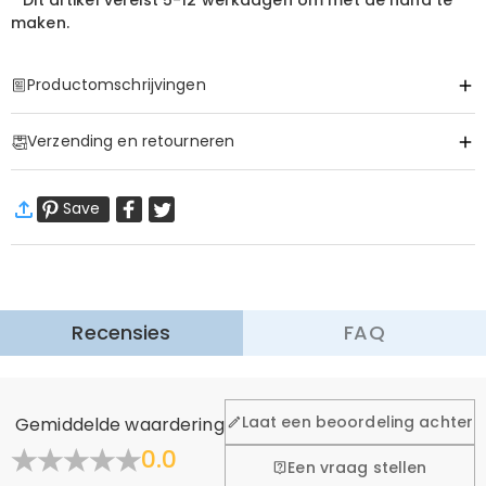
*
Dit artikel vereist
5-12 werkdagen om met de hand te
maken.
Productomschrijvingen
Item#
:
DRHL1928
Verzending en retourneren
·
60 dagen retourneren
Save
Wij willen dat u zich comfortabel en zeker voelt tijdens het
winkelen, daarom bieden wij een eenvoudig 60-dagen
retour- en omruilbeleid.
Meer Informatie
Recensies
FAQ
Laat een beoordeling achter
Gemiddelde waardering
0.0
Een vraag stellen