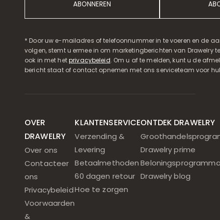
ABONNEREN
AB
* Door uw e-mailadres of telefoonnummer in te voeren en de aa
volgen, stemt u ermee in om marketingberichten van Drawelry t
ook in met het
privacybeleid
. Om u af te melden, kunt u de afmeld
bericht staat of contact opnemen met ons serviceteam voor hul
OVER
KLANTENSERVICE
ONTDEK DRAWELRY
DRAWELRY
Verzending &
Groothandelsprogr
Levering
Drawelry prime
Over ons
Betaalmethoden
Beloningsprogramm
Contacteer
60 dagen retour
Drawelry blog
ons
Hoe te zorgen
Privacybeleid
Voorwaarden
&