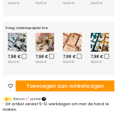
10,00 €
10,00 €
10,00 €
24,00 €
Voeg cadeaupapier toe
7,98 €
7,98 €
7,98 €
7,98 €
18,00 €
18,00 €
18,00 €
18,00 €
Toevoegen aan winkelwagen
Beloon
37
punten
1
×
*
Dit artikel vereist
5-12 werkdagen om met de hand te
maken.