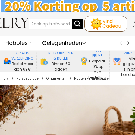
Vind
Cadeau
Hobbies
Gelegenheden
GENIET
VEIL
VAN
GRATIS
RETOURNEREN
WINKE
PRIME
Recipienten
Best Verkochte
VERZENDING
& RUILEN
All
Bespaar
Bestel meer
Binnen 60
gegev
10% op
dan 69€
dagen
zijn al
Nieuwe
Juwelen
elke
besch
bestelling
Thuis
Huisdecoratie
Ornamenten
Houten Familiepuzzel
Wonen&Leven
Kleding