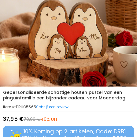
Gepersonaliseerde schattige houten puzzel van een
pinguïnfamilie een bijzonder cadeau voor Moederdag
Schrijf een review
Item#
:
DRHO5565
37,95 €
70,00 €
46% UIT
10% Korting op 2 artikelen, Code: DRB1