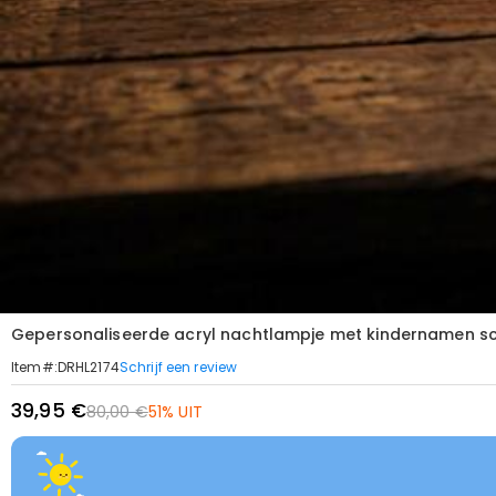
Gepersonaliseerde acryl nachtlampje met kindernamen 
Schrijf een review
Item#
:
DRHL2174
39,95 €
80,00 €
51% UIT