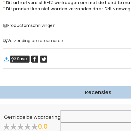
*
Dit artikel vereist 5-12 werkdagen om met de hand te ma
*
Dit product kan niet worden verzonden door DHL vanwege 
Productomschrijvingen
Item#
:
DRHL2174
Verzending en retourneren
Gepersonaliseerde "Kleine Kampioenen" Nachtl
·
Geen verzendkosten
Verlicht zijn wereld met een cadeau dat net zo uniek is als het gevoel 
Save
Standaard verzending
:
9-18
Werkdagen
is, te vieren.
14,99 € (Bestellingen < 69,00 €)
Gratis (Bestellingen > 69,00 €)
Spoedverzending
:
5-8
Werkdagen
Speelse Aanpassing
22,99 € (Bestellingen < 169,00 €)
Gratis (Bestellingen > 169,00 €)
Meer informatie
Kies je "Kleine Kampioenen":
Personaliseer deze gloeiende eerbetoon doo
Recensies
Individuele Naamgravering:
Maak het echt op maat door een specifieke
·
60 dagen retourneren
Op Maat Gemaakte Basisboodschap:
Personaliseer de stevige houte
Wij willen dat u zich comfortabel en zeker voelt tijdens het
persoonlijkheid.
Algemeen
Meer Informatie
Gemiddelde waardering
Premium Ontwerp & Sfeer
Waar is uw bedrijf gevestigd?
0.0
Vouw samen.
Zachte, Warme Verlichting:
De hoogwaardige acrylpanelen geven een z