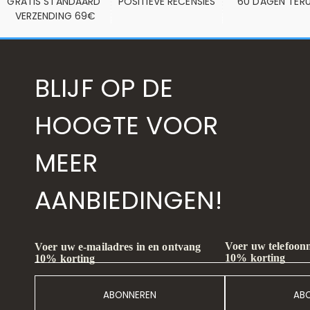
GRATIS STANDAARD 
POSITIEVE RECENSIES
60 DAGEN TER
VERZENDING 69€
BLIJF OP DE
HOOGTE VOOR
MEER
AANBIEDINGEN!
Voer uw telefoon
Voer uw e-mailadres in en ontvang
10% korting
10% korting
ABONNEREN
AB