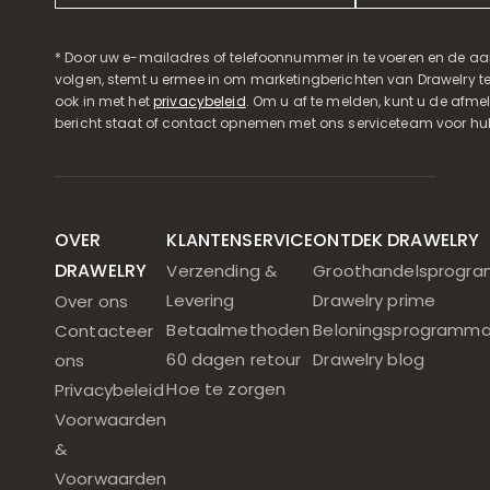
* Door uw e-mailadres of telefoonnummer in te voeren en de aa
volgen, stemt u ermee in om marketingberichten van Drawelry t
ook in met het
privacybeleid
. Om u af te melden, kunt u de afmeld
bericht staat of contact opnemen met ons serviceteam voor hul
OVER
KLANTENSERVICE
ONTDEK DRAWELRY
DRAWELRY
Verzending &
Groothandelsprogr
Levering
Drawelry prime
Over ons
Betaalmethoden
Beloningsprogramm
Contacteer
60 dagen retour
Drawelry blog
ons
Hoe te zorgen
Privacybeleid
Voorwaarden
&
Voorwaarden