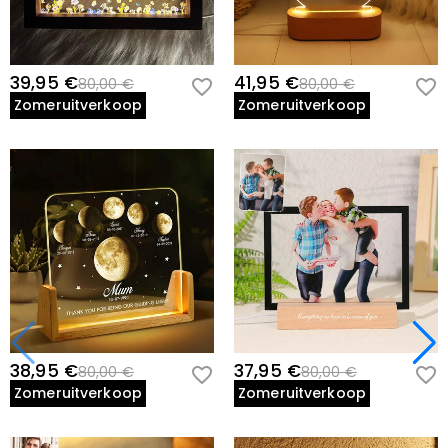
meer wilt weten, bekijk dan onze
60-day return policy
.
geretourneerd met uw geretourneerde artikel.
39,95 €
41,95 €
80,00 €
80,00 €
Zomeruitverkoop
Zomeruitverkoop
38,95 €
37,95 €
80,00 €
80,00 €
Zomeruitverkoop
Zomeruitverkoop