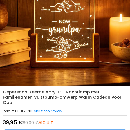
Gepersonaliseerde Acryl LED Nachtlamp met
Familienamen Vuistbump-ontwerp Warm Cadeau voor
Opa
Schrijf een review
Item#
:
DRHL2178
39,95 €
80,00 €
51% UIT