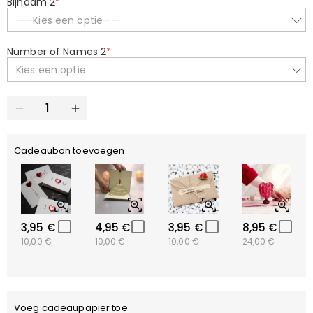
Bijnaam 2
*
——Kies een optie——
Number of Names 2
*
Kies een optie
Cadeaubon toevoegen
3,95 €
4,95 €
3,95 €
8,95 €
10,00 €
10,00 €
10,00 €
24,00 €
Voeg cadeaupapier toe