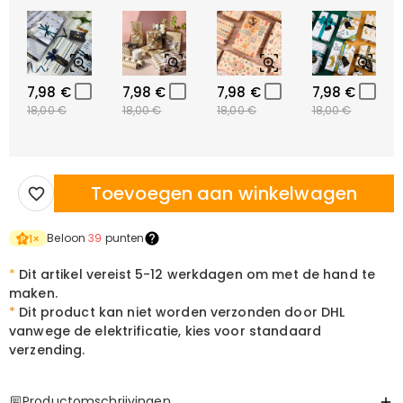
7,98 €
7,98 €
7,98 €
7,98 €
18,00 €
18,00 €
18,00 €
18,00 €
Toevoegen aan winkelwagen
Beloon
39
punten
1
×
*
Dit artikel vereist 5-12 werkdagen om met de hand te
maken.
*
Dit product kan niet worden verzonden door DHL
vanwege de elektrificatie, kies voor standaard
verzending.
Productomschrijvingen