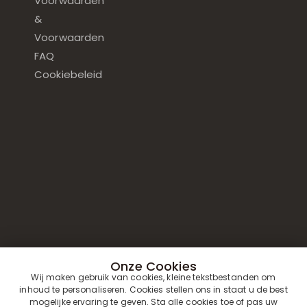
Voorwaarden
&
Voorwaarden
FAQ
Cookiebeleid
Onze Cookies
Wij maken gebruik van cookies, kleine tekstbestanden om
inhoud te personaliseren. Cookies stellen ons in staat u de best
mogelijke ervaring te geven. Sta alle cookies toe of pas uw