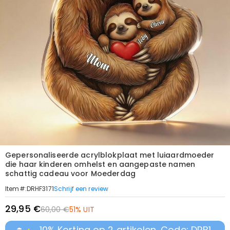
Gepersonaliseerde acrylblokplaat met luiaardmoeder
die haar kinderen omhelst en aangepaste namen
schattig cadeau voor Moederdag
Schrijf een review
Item#
:
DRHF3171
29,95 €
60,00 €
51% UIT
10% Korting op 2 artikelen, Code: DRB1