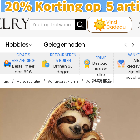
Vind
Cadeau
Hobbies
Gelegenheden
GENIET
VEIL
VAN
GRATIS
RETOURNEREN
WINKE
PRIME
Recipienten
Best Verkochte
VERZENDING
& RUILEN
All
Bespaar
Bestel meer
Binnen 60
gegev
10% op
dan 69€
dagen
zijn al
Nieuwe
Juwelen
elke
besch
bestelling
Thuis
Huisdecoratie
Aangepast Frame
Acryl Plaquette
Wonen&Leven
Kleding