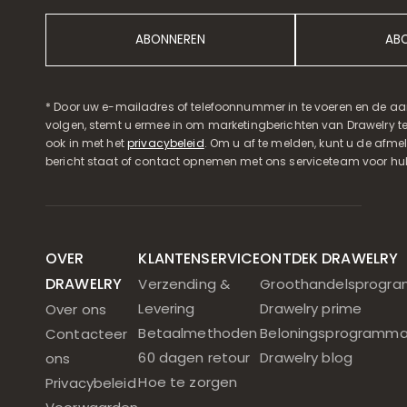
ABONNEREN
AB
* Door uw e-mailadres of telefoonnummer in te voeren en de aa
volgen, stemt u ermee in om marketingberichten van Drawelry t
ook in met het
privacybeleid
. Om u af te melden, kunt u de afmeld
bericht staat of contact opnemen met ons serviceteam voor hul
OVER
KLANTENSERVICE
ONTDEK DRAWELRY
DRAWELRY
Verzending &
Groothandelsprogr
Levering
Drawelry prime
Over ons
Betaalmethoden
Beloningsprogramm
Contacteer
60 dagen retour
Drawelry blog
ons
Hoe te zorgen
Privacybeleid