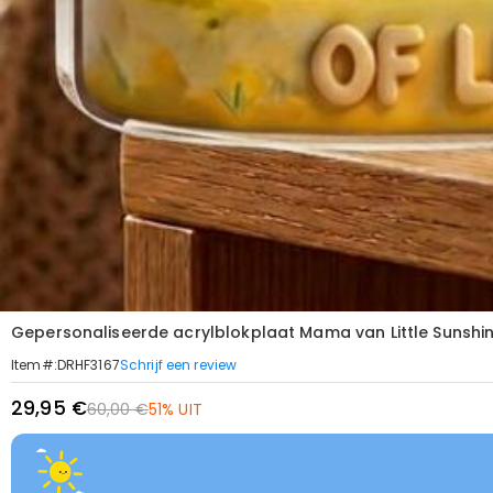
Gepersonaliseerde acrylblokplaat Mama van Little Suns
Schrijf een review
Item#
:
DRHF3167
29,95 €
60,00 €
51% UIT