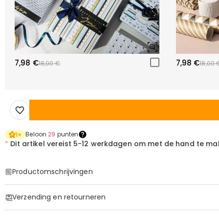
7,98 €
7,98 €
18,00 €
18,00 
Beloon
29
punten
1
×
*
Dit artikel vereist
5-12 werkdagen om met de hand te ma
Productomschrijvingen
Item#
:
DRHF3167
Verzending en retourneren
Basis Informatie
Materiaal
:
Acryl
·
Geen verzendkosten