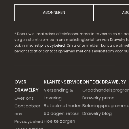
ABONNEREN
AB
* Door uw e-mailadres of telefoonnummer in te voeren en de aa
volgen, stemt u ermee in om marketingberichten van Drawelry t
ook in met het
privacybeleid
. Om u af te melden, kunt u de afmeld
bericht staat of contact opnemen met ons serviceteam voor hul
OVER
KLANTENSERVICE
ONTDEK DRAWELRY
DRAWELRY
Verzending &
Groothandelsprogr
Levering
Drawelry prime
Over ons
Betaalmethoden
Beloningsprogramm
Contacteer
60 dagen retour
Drawelry blog
ons
Hoe te zorgen
Privacybeleid