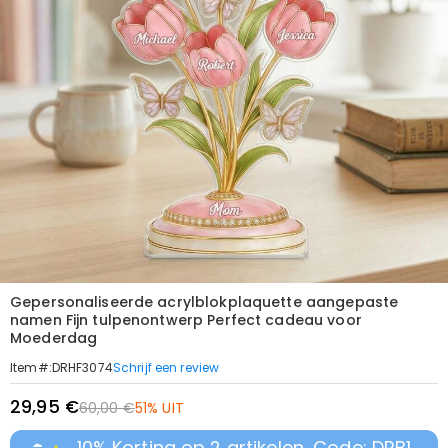
Gepersonaliseerde acrylblokplaquette aangepaste
namen Fijn tulpenontwerp Perfect cadeau voor
Moederdag
Schrijf een review
Item#
:
DRHF3074
29,95 €
60,00 €
51% UIT
10% Korting op 2 artikelen, Code: DRB1