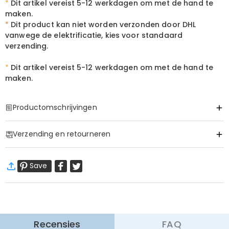
*
Dit artikel vereist 5-12 werkdagen om met de hand te
maken.
*
Dit product kan niet worden verzonden door DHL
vanwege de elektrificatie, kies voor standaard
verzending.
*
Dit artikel vereist
5-12 werkdagen om met de hand te
maken.
Productomschrijvingen
Item#
:
DRHL2137
Verzending en retourneren
Verlicht de Vangst van een Leven
·
60 dagen retourneren
Trofeeën horen aan de muur, maar de meest kostbare vangsten van
Save
Wij willen dat u zich comfortabel en zeker voelt tijdens het
een vader verdienen om in het licht gehouden te worden. Geef de
winkelen, daarom bieden wij een eenvoudig 60-dagen
man die het anker van je familie is een eerbetoon dat even blijvend
retour- en omruilbeleid.
is als de verhalen die hij bij het water vertelt.
Meer Informatie
Een Levend Archief van Zijn Grootste Trots
Recensies
FAQ