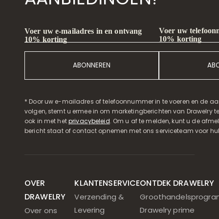
Voer uw telefoon
Voer uw e-mailadres in en ontvang
10% korting
10% korting
ABONNEREN
AB
* Door uw e-mailadres of telefoonnummer in te voeren en de aa
volgen, stemt u ermee in om marketingberichten van Drawelry t
ook in met het
privacybeleid
. Om u af te melden, kunt u de afmeld
bericht staat of contact opnemen met ons serviceteam voor hul
OVER
KLANTENSERVICE
ONTDEK DRAWELRY
DRAWELRY
Verzending &
Groothandelsprogr
Levering
Drawelry prime
Over ons