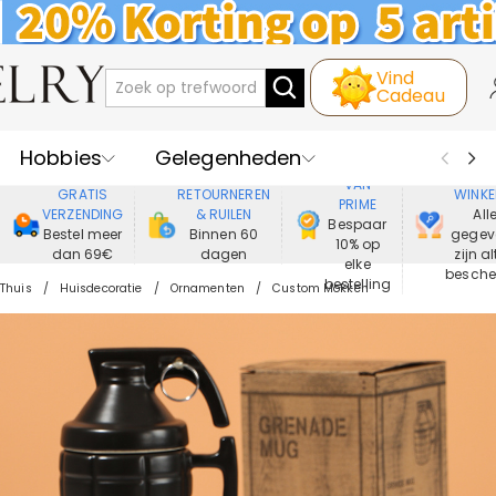
Vind
Cadeau
Hobbies
Gelegenheden
GENIET
VEIL
VAN
GRATIS
RETOURNEREN
WINKE
PRIME
Recipienten
Best Verkochte
VERZENDING
& RUILEN
All
Bespaar
Bestel meer
Binnen 60
gegev
10% op
dan 69€
dagen
zijn al
Nieuwe
Juwelen
elke
besch
bestelling
Thuis
Huisdecoratie
Ornamenten
Custom Mokken
Wonen&Leven
Kleding