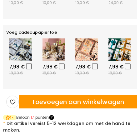
10,00 €
10,00 €
10,00 €
24,00 €
Voeg cadeaupapier toe
7,98 €
7,98 €
7,98 €
7,98 €
18,00 €
18,00 €
18,00 €
18,00 €
Toevoegen aan winkelwagen
Beloon
17
punten
1
×
*
Dit artikel vereist
5-12 werkdagen om met de hand te
maken.