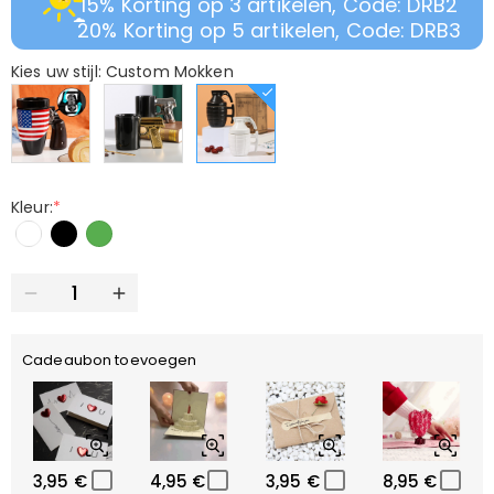
15% Korting op 3 artikelen, Code: DRB2
20% Korting op 5 artikelen, Code: DRB3
Kies uw stijl: Custom Mokken
Kleur:
*
Cadeaubon toevoegen
3,95 €
4,95 €
3,95 €
8,95 €