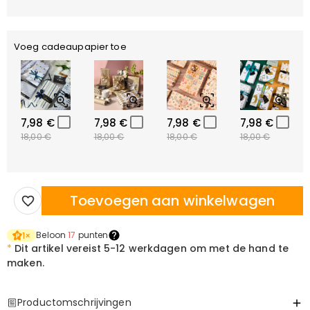
Voeg cadeaupapier toe
7,98 €
7,98 €
7,98 €
7,98 €
18,00 €
18,00 €
18,00 €
18,00 €
Toevoegen aan winkelwagen
Beloon
17
punten
1
×
*
Dit artikel vereist
5-12 werkdagen om met de hand te
maken.
Productomschrijvingen