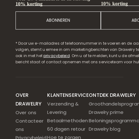
10% korting
10% korting
ABONNEREN
AB
* Door uw e-mailadres of telefoonnummer in te voeren en de aa
volgen, stemt u ermee in om marketingberichten van Drawelry t
ook in met het
privacybeleid
. Om u af te melden, kunt u de afmeld
bericht staat of contact opnemen met ons serviceteam voor hul
OVER
KLANTENSERVICE
ONTDEK DRAWELRY
DRAWELRY
Verzending &
Groothandelsprogr
Levering
Drawelry prime
Over ons
Betaalmethoden
Beloningsprogramm
Contacteer
60 dagen retour
Drawelry blog
ons
Hoe te zorgen
Privacybeleid