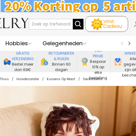
Vind
Cadeau
Hobbies
Gelegenheden
GENIET
VEIL
VAN
GRATIS
RETOURNEREN
WINKE
PRIME
Recipienten
Best Verkochte
VERZENDING
& RUILEN
All
Bespaar
Bestel meer
Binnen 60
gegev
10% op
dan 69€
dagen
zijn al
Nieuwe
Juwelen
elke
besch
bestelling
Thuis
Huisdecoratie
Kussens Op Maat
Sierkussens
Wonen&Leven
Kleding