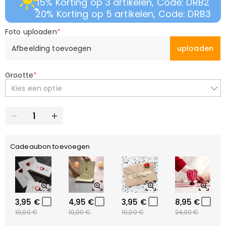
15% Korting op 3 artikelen, Code: DRB2
20% Korting op 5 artikelen, Code: DRB3
Foto uploaden
*
Afbeelding toevoegen
uploaden
Grootte
*
Kies een optie
Cadeaubon toevoegen
3,95 €
4,95 €
3,95 €
8,95 €
10,00 €
10,00 €
10,00 €
24,00 €