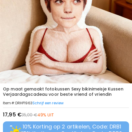
Op maat gemaakt fotokussen Sexy bikinimeisje Kussen
Verjaardagscadeau voor beste vriend of vriendin
Schrijf een review
Item#
:
DRHP1963
17,95 €
35,00 €
49% UIT
10% Korting op 2 artikelen, Code: DRB1