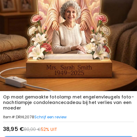
Op maat gemaakte fotolamp met engelenvleugels foto-
nachtlampje condoleancecadeau bij het verlies van een
moeder
Schrijf een review
Item#
:
DRHL2078
38,95 €
80,00 €
52% UIT