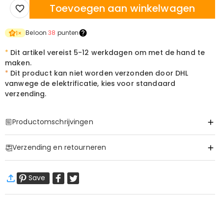
Toevoegen aan winkelwagen
Beloon
38
punten
1
×
*
Dit artikel vereist 5-12 werkdagen om met de hand te
maken.
*
Dit product kan niet worden verzonden door DHL
vanwege de elektrificatie, kies voor standaard
verzending.
Productomschrijvingen
Item#
:
DRHL2078
Verzending en retourneren
Basis Informatie
Hoogte (cm)
:
21 cm
·
60 dagen retourneren
Materiaal
:
Acryl, Hout
Save
Wij willen dat u zich comfortabel en zeker voelt tijdens het
Voeding
:
Usb gevoed
winkelen, daarom bieden wij een eenvoudig 60-dagen
retour- en omruilbeleid.
Meer Informatie