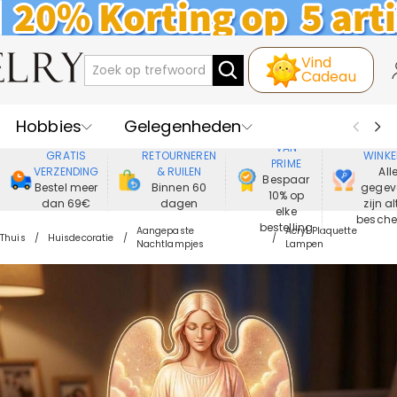
Vind
Cadeau
Hobbies
Gelegenheden
GENIET
VEIL
VAN
GRATIS
RETOURNEREN
WINKE
PRIME
Recipienten
Best Verkochte
VERZENDING
& RUILEN
All
Bespaar
Bestel meer
Binnen 60
gegev
10% op
dan 69€
dagen
zijn al
Nieuwe
Juwelen
elke
besch
bestelling
Aangepaste
Acryl Plaquette
Thuis
Huisdecoratie
Nachtlampjes
Lampen
Wonen&Leven
Kleding