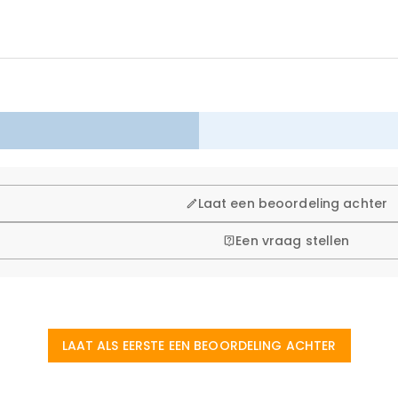
 winkelen, daarom bieden wij een eenvoudig 60-dagen retour- en
Laat een beoordeling achter
Een vraag stellen
LAAT ALS EERSTE EEN BEOORDELING ACHTER