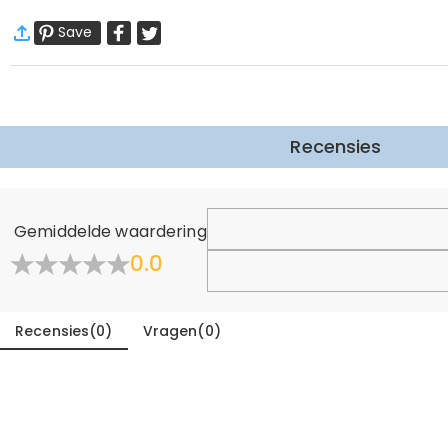
·
60 dagen retourneren
Save
Wij willen dat u zich comfortabel en zeker voelt tijdens het
Meer Informatie
Recensies
Gemiddelde waardering
0.0
Recensies
(
0
)
Vragen
(
0
)