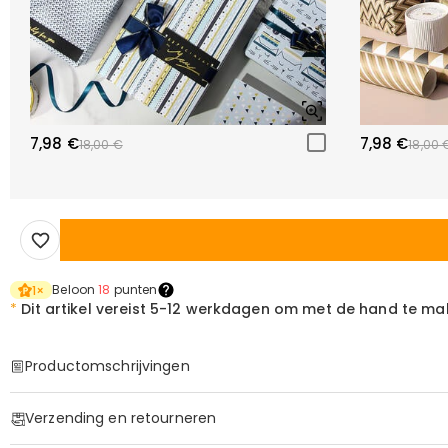
7,98 €
7,98 €
18,00 €
18,00 
Beloon
18
punten
1
×
*
Dit artikel vereist
5-12 werkdagen om met de hand te ma
Productomschrijvingen
Item#
:
DRAA0047
Verzending en retourneren
Basis Informatie
Stoffen
:
Polyester