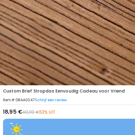
Custom Brief Stropdas Eenvoudig Cadeau voor Vriend
Schrijf een review
Item#
:
DRAA0047
18,95 €
40,00 €
53% UIT